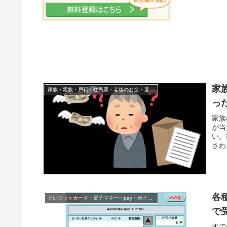
家
家族・親族・戸籍・住民票・老後のお金・遺産・相続
っ
家族
が当
い。
さわ
各
クレジットカード・電子マネー・pay・ポイント
で
すで