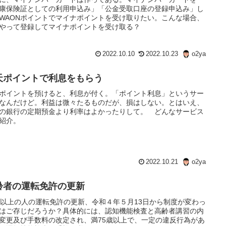
康保険証としての利用申込み」「公金受取口座の登録申込み」し
WAONポイントでマイナポイントを受け取りたい。こんな場合、
やって登録してマイナポイントを受け取る？
2022.10.10
2022.10.23
o2ya
天ポイントで利息をもらう
ポイントを預けると、利息が付く。「ポイント利息」というサー
なんだけど。利益は微々たるものだが、損はしない。とはいえ、
の銀行の定期預金より利率はよかったりして。 どんなサービス
紹介。
2022.10.21
o2ya
齢者の運転免許の更新
歳以上の人の運転免許の更新、令和４年５月13日から制度が変わっ
はご存じだろうか？具体的には、認知機能検査と高齢者講習の内
変更及び手数料の改定され、満75歳以上で、一定の違反行為があ