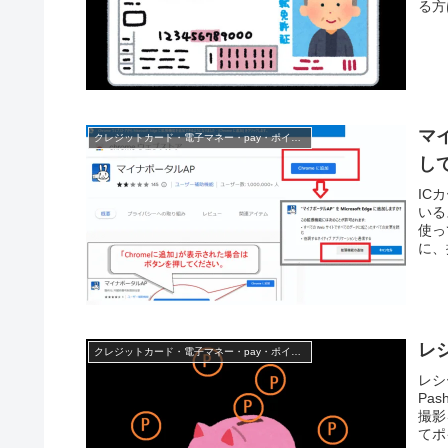
る方
マ
クレジットカード・電子マネー・pay・ポイント
し
IC
いる
使っ
に、
レ
クレジットカード・電子マネー・pay・ポイント
レシ
Pa
撮影
てポ