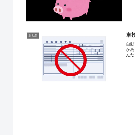
車
罪と罰
自動
かあ
んだ