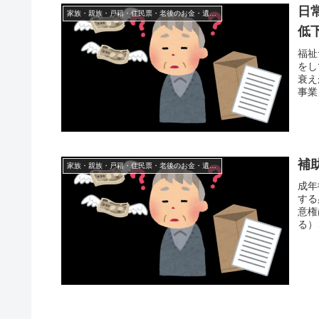
日
家族・親族・戸籍・住民票・老後のお金・遺産・相続
低
福祉
をし
衰え
事業
補
家族・親族・戸籍・住民票・老後のお金・遺産・相続
成年
する
意権
る）