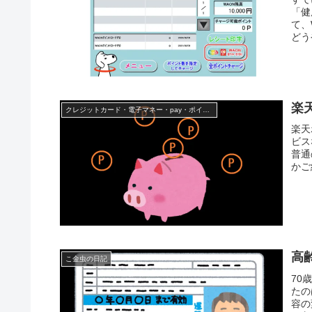
「健
て、
どう
楽
クレジットカード・電子マネー・pay・ポイント
楽天
ビス
普通
かご
高
こ金虫の日記
70
たの
容の