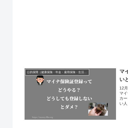
マ
公的保障（健康保険・年金・雇用保険・生活保護・災害時の補償）
い
12
マイ
カー
い人