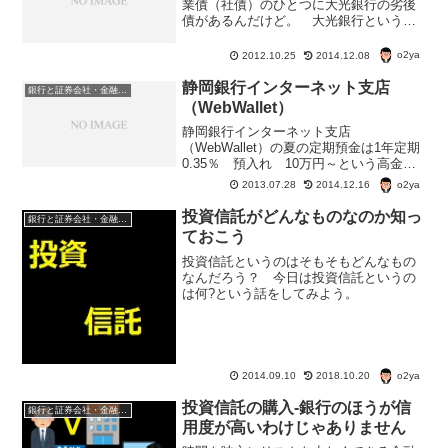
業債（社債）のひとつに大光銀行の劣後
債があるんだけど。 大光銀行というの
は、新潟の地方銀行だ。 ちなみに、管
理人の給与振込口座も大光銀行だったり
o2ya
2012.10.25
2014.12.08
して。正式名称は『株式会社大光銀行 第
２回 期限前償還条項付...
静岡銀行インターネット支店
銀行と証券会社・金融商品
（WebWallet）
静岡銀行インターネット支店
（WebWallet）の夏の定期預金は1年定期
0.35％ 預入れ 10万円～という高金
利。 さて、この静岡銀行インターネッ
o2ya
2013.07.28
2014.12.16
ト支店使い勝手のほうはどうでしょう。
静岡銀行インターネット支店
投資信託がどんなものなのか知っ
銀行と証券会社・金融商品
（WebWallet）の入出金...
ておこう
投資信託というのはそもそもどんなもの
なんだろう？ 今日は投資信託というの
は何?という話をしてみよう。
o2ya
2014.09.10
2018.10.20
投資信託の購入-銀行のほうが信
銀行と証券会社・金融商品
用度が高いわけじゃありません