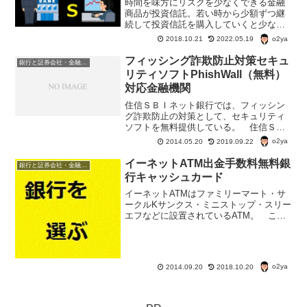
時間を味方にリスクを少なくできる金融
商品が投資信託。若い時から少額ずつ継
続して投資信託を購入していくと少ない
リスクで思わぬ利益になったりする。今
o2ya
2018.10.21
2022.05.19
は色々な金融機関で投資信託を販売して
いる。投資信託を買うなら銀行？郵便
フィッシング詐欺防止対策セキュ
銀行と証券会社・金融商品
局？それとも証券会社？
リティソフトPhishWall（無料）
対応金融機関
住信ＳＢＩネット銀行では、フィッシン
グ詐欺防止の対策として、セキュリティ
ソフトを無料提供している。 住信ＳＢ
Ｉネット銀行では提供されているセキュ
o2ya
2014.05.20
2019.09.22
リティソフトはPhishWallプレミアム。
他のセキュリティソフトと一緒に使うこ
イーネットATM出金手数料無料銀
銀行と証券会社・金融商品
とができるそう...
行キャッシュカード
イーネットATMはファミリーマート・サ
ークルKサンクス・ミニストップ・スリー
エフなどに設置されているATM。 この
イーネットATMを無料利用できる銀行を
調べてみよう。
o2ya
2014.09.20
2018.10.20