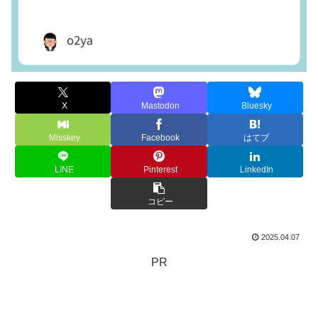
X
Mastodon
Bluesky
Misskey
Facebook
はてブ
LINE
Pinterest
LinkedIn
コピー
2025.04.07
PR