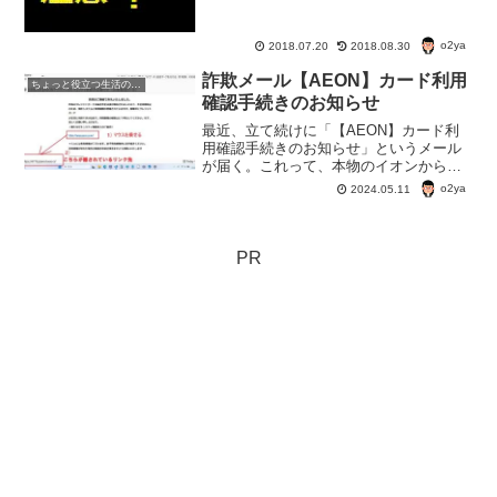
を入力させるという詐欺が発生してるら
しい。 実は、おい...
o2ya
2018.07.20
2018.08.30
詐欺メール【AEON】カード利用
ちょっと役立つ生活の知恵
確認手続きのお知らせ
最近、立て続けに「【AEON】カード利
用確認手続きのお知らせ」というメール
が届く。これって、本物のイオンからの
メールなんだろうか？偽のメールと本物
o2ya
2024.05.11
のメールの見分け方は？
PR