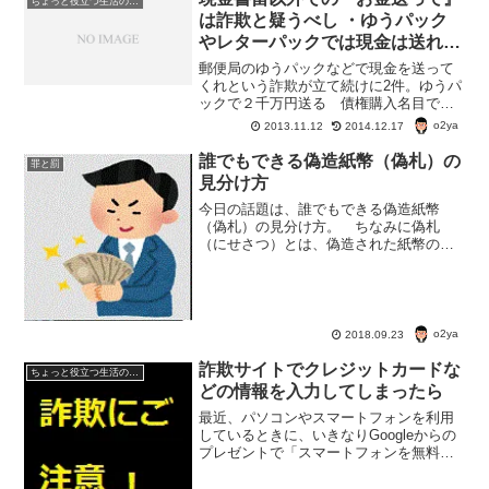
ちょっと役立つ生活の知恵
は詐欺と疑うべし ・ゆうパック
やレターパックでは現金は送れな
い
郵便局のゆうパックなどで現金を送って
くれという詐欺が立て続けに2件。ゆうパ
ックで２千万円送る 債権購入名目で詐
欺被害（2013年11月1日） 証券会社社
o2ya
2013.11.12
2014.12.17
員を名乗る男から、「あなたの名義で債
権を１千万円分購入したい」などと電話
誰でもできる偽造紙幣（偽札）の
罪と罰
があった。 ５...
見分け方
今日の話題は、誰でもできる偽造紙幣
（偽札）の見分け方。 ちなみに偽札
（にせさつ）とは、偽造された紙幣のこ
と。 贋金（偽金）は、偽造された貨幣
のこと。誰でもできる偽造紙幣（偽札）
の見分け方1、紙幣を触って、でこぼこし
ていたら本物。 紙幣の表面...
o2ya
2018.09.23
詐欺サイトでクレジットカードな
ちょっと役立つ生活の知恵
どの情報を入力してしまったら
最近、パソコンやスマートフォンを利用
しているときに、いきなりGoogleからの
プレゼントで「スマートフォンを無料プ
レゼントする」というウィンドウが開い
て、住所やクレジットカードの情報など