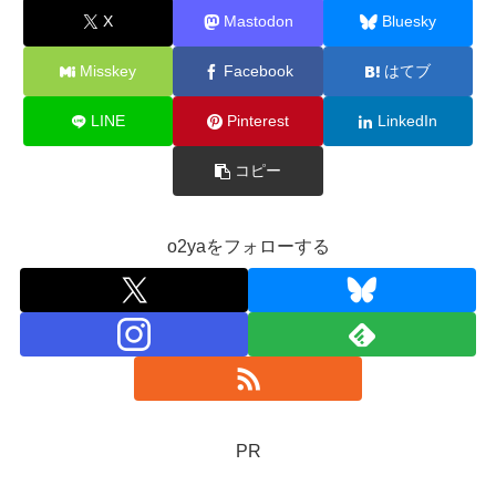
X
Mastodon
Bluesky
Misskey
Facebook
はてブ
LINE
Pinterest
LinkedIn
コピー
o2yaをフォローする
PR