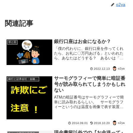
o2ya
関連記事
銀行口座はお金になるか？
罪と罰
「僕の代わりに、銀行口座を作ってくれ
たら、お礼に〇万円あげる」といわれた
ら、あなたはどうする？ あるいは「口
座買取します」なんてのを見かけて、
「じゃあ自分の使っていない口座をお金
o2ya
2022.12.13
に変えよう」なんて思う？これをやった
ら、あなたも立派な犯罪者になれる。
サーモグラフィーで簡単に暗証番
銀行と証券会社・金融商品
号が読み取られてしまうかもしれ
ない
ATMの暗証番号はサーモグラフィーで簡
単に読み取れるらしい。 サーモグラフ
ィーというのは温度を画像で表す装置の
ことだ。 ATMを操作しているところを
サーモグラフィーで撮影すると、押した
順番に色変わりのボタンを撮影できるの
o2ya
2014.09.01
2018.10.20
だとか。
現金書留以外での『お金送って』