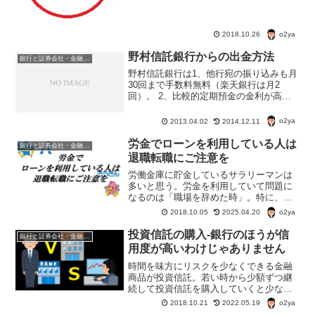
い材質を選びたい。
o2ya
2018.10.26
野村信託銀行からの出金方法
銀行と証券会社・金融商品
野村信託銀行は1、他行宛の振り込みも月
30回まで手数料無料（楽天銀行は月2
回）。 2、比較的定期預金の金利が高
い。 3、野村證券お取引口座への振込手
数料は無料。 とまあ、メリットが多い
o2ya
2013.04.02
2014.12.11
のだが、普通の銀行と違って、銀行固有
のキャッシュカードな...
労金でローンを利用している人は
銀行と証券会社・金融商品
退職転職にご注意を
労働金庫に貯金しているサラリーマンは
多いと思う。労金を利用していて問題に
なるのは「職場を辞めた時」。特に、
「転職先が今まで利用していた労金の地
o2ya
2018.10.05
2025.04.20
域の管轄外」だったり「転職先が労金と
取引が無い」等の場合だ。
投資信託の購入-銀行のほうが信
銀行と証券会社・金融商品
用度が高いわけじゃありません
時間を味方にリスクを少なくできる金融
商品が投資信託。若い時から少額ずつ継
続して投資信託を購入していくと少ない
リスクで思わぬ利益になったりする。今
o2ya
2018.10.21
2022.05.19
は色々な金融機関で投資信託を販売して