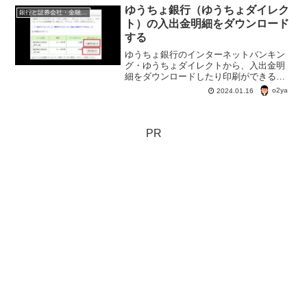
いる。投資信託を買うなら銀行？郵便
ゆうちょ銀行（ゆうちょダイレク
銀行と証券会社・金融商品
局？それとも証券会社？
ト）の入出金明細をダウンロード
する
ゆうちょ銀行のインターネットバンキン
グ・ゆうちょダイレクトから、入出金明
細をダウンロードしたり印刷ができる。
データをダウンロードするとCSVファイ
o2ya
2024.01.16
ルでダウンロードできるので、いろいろ
と便利に使うことができる。
PR