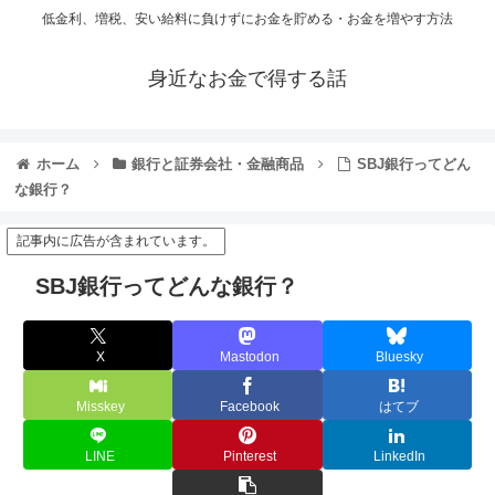
低金利、増税、安い給料に負けずにお金を貯める・お金を増やす方法
身近なお金で得する話
ホーム
銀行と証券会社・金融商品
SBJ銀行ってどん
な銀行？
記事内に広告が含まれています。
SBJ銀行ってどんな銀行？
X
Mastodon
Bluesky
Misskey
Facebook
はてブ
LINE
Pinterest
LinkedIn