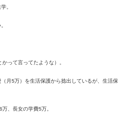
進学。
い。
とかって言ってたような）。
（月5万）を生活保護から捻出しているが、生活保
6万、長女の学費5万。