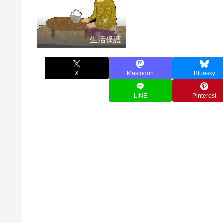
生活保護
X
Mastodon
Bluesky
LINE
Pinterest