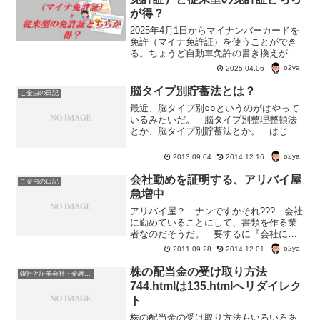
が得？
2025年4月1日からマイナンバーカードを
免許（マイナ免許証）を使うことができ
る。ちょうど自動車免許の書き換えが
2025年中にあるので、マイナ免許証の良
o2ya
2025.04.06
いところと悪いところを調べてみた。マ
イナ免許証と従来型の免許証判る範囲で
脳タイプ別貯蓄法とは？
こ金虫の日記
一覧表にしてみた。
最近、脳タイプ別○○というのがはやって
いるみたいだ。 脳タイプ別整理整頓法
とか、脳タイプ別貯蓄法とか。 はじめ
は誰が言い出したのかよくわからないけ
ど。 今日は、脳タイプ別貯蓄法という
o2ya
2013.09.04
2014.12.16
のをご紹介してみたい。脳タイプ別貯蓄
法とは？ 人間の脳を4...
会社勤めを証明する、アリバイ屋
こ金虫の日記
急増中
アリバイ屋？ ナンですかそれ??? 会社
に勤めていることにして、書類を作る業
者なのだそうだ。 要するに『会社にち
ゃんと勤めてます』という社会的なアリ
o2ya
2011.09.28
2014.12.01
バイを作るための書類を偽装する業者の
ことをアリバイ屋とかアリバイ会社って
株の配当金の受け取り方法
銀行と証券会社・金融商品
いうらしい。 勤めて...
744.htmlは135.htmlへリダイレク
ト
株の配当金の受け取り方法もいろいろあ