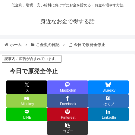
低金利、増税、安い給料に負けずにお金を貯める・お金を増やす方法
身近なお金で得する話
ホーム
こ金虫の日記
今日で原発全停止
記事内に広告が含まれています。
今日で原発全停止
X
Mastodon
Bluesky
Misskey
Facebook
はてブ
LINE
Pinterest
LinkedIn
コピー