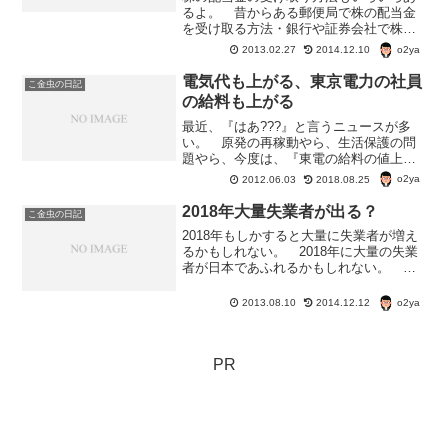
るよ。 昔からある郵便局で株の配当金
を受け取る方法・銀行や証券会社で株の
配当金を受け取る方法。 まとめて、ひ
o2ya
2013.02.27
2014.12.10
とつの金融機関で全部の保有している株
の配当金を受け取る方法。 今日は、株
電気代も上がる、東京電力の社員
こ金虫の日記
の配当金の受け取り方法に...
の給料も上がる
最近、『はあ???』と言うニュースが多
い。 原発の再稼動やら、生活保護の問
題やら、今度は、『東電の給料の値上
げ』と来たもんだ。 東京電力は、社員
o2ya
2012.06.03
2018.08.25
の給料を値上げする計画なんだぜ！
え、知らない?東電年収、大企業を上回る
2018年大量失業者が出る？
こ金虫の日記
社員平均４６万円増の５...
2018年もしかすると大量に失業者が増え
るかもしれない。 2018年に大量の失業
者が日本であふれるかもしれない。 理
由は、４月１日に改正された「労働契約
法」。労働契約法とは？ 「契約社員、
o2ya
2013.08.10
2014.12.12
派遣、パートなど有期労働契約で働く人
が同じ職場で５年...
PR