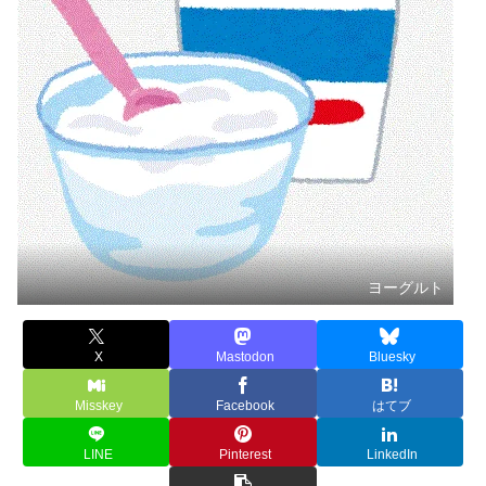
ヨーグルト
X
Mastodon
Bluesky
Misskey
Facebook
はてブ
LINE
Pinterest
LinkedIn