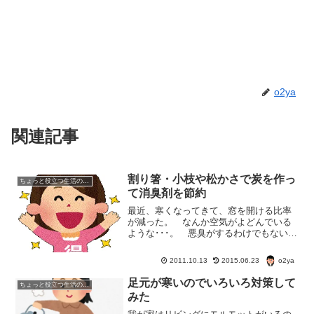
o2ya
関連記事
割り箸・小枝や松かさで炭を作っ
ちょっと役立つ生活の知恵
て消臭剤を節約
最近、寒くなってきて、窓を開ける比率
が減った。 なんか空気がよどんでいる
ような･･･。 悪臭がするわけでもない
が、外から部屋に入ってきたときに、な
んだかかすかににおうような･･･。 管理
o2ya
2011.10.13
2015.06.23
人、芳香剤とか苦手なのだ。 そんなわ
けで、炭を作ること...
足元が寒いのでいろいろ対策して
ちょっと役立つ生活の知恵
みた