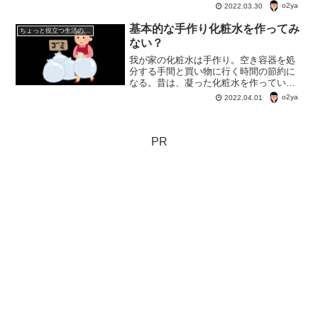
なんて言って捨ててはダメ。砂糖なんか
o2ya
2022.03.30
大した値段じゃないかもしれないけど、
お金の無駄使いはしないこと。
基本的な手作り化粧水を作ってみ
ちょっと役立つ生活の知恵
ない？
我が家の化粧水は手作り。空き容器を処
分する手間と買い物に行く時間の節約に
なる。昔は、凝った化粧水を作ってい
た。今は、極基本的な化粧水しか作らな
o2ya
2022.04.01
い。でこの化粧水、顔だけでなく全身に
つかえて、かかとのガサガサや、体の粉
ふきも縁がなくなる優れ物。
PR