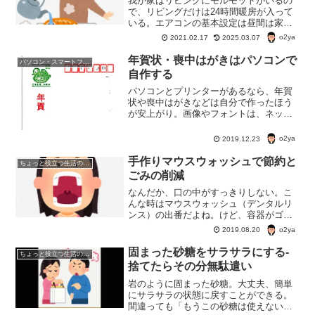
我が家はリビングにモルモットがいるの
で、リビングだけは24時間暖房が入って
いる。エアコンの基本設定は昼間は家に
いるときは17度、朝の1時間だけ20度、寝
o2ya
2021.02.17
2025.03.07
るときと家にいないときは16度設定。で
リビング以外の部屋に暖房は入っていな
年賀状・喪中はがきはパソコンで
パソコン・スマートフォン・IT
い。
自作する
パソコンとプリンターがあるなら、年賀
状や喪中はがきなどは自分で作ったほう
が安上がり。画像やフォントは、ネット
からダウンロード。宛名は、無料のあて
名書きソフトで十分。PCで印刷したもの
o2ya
2019.12.23
とは思えない年賀状・喪中はがきなどが
出来上がる。
手作りマウスウォッシュで節約と
ちょっと役立つ生活の知恵
ごみの削減
なんだか、口の中がすっきりしない。こ
んな時はマウスウォッシュ（デンタルリ
ンス）の出番だよね。けど、容器がゴミ
になるのが嫌！詰め替え用マウスウォッ
o2ya
2019.08.20
シュ（デンタルリンス）が売ってないか
と探したが無い。こうなれば、作ってし
固まった砂糖をサラサラにする-
ちょっと役立つ生活の知恵
まえ！
捨てたらその分無駄遣い
岩のように固まった砂糖。大丈夫、簡単
にサラサラの状態に戻すことができる。
間違っても「もうこの砂糖は使えない」