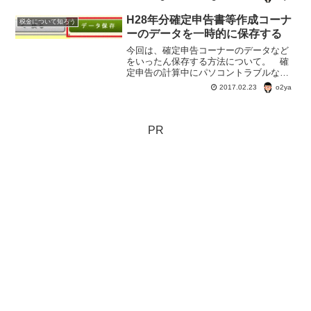
除の対象となる金額が違ったりする。
「地震保険」「旧長期損害保険契約」の
H28年分確定申告書等作成コーナ
税金について知ろう
違いは何？控除額は幾ら違う？
ーのデータを一時的に保存する
今回は、確定申告コーナーのデータなど
をいったん保存する方法について。 確
定申告の計算中にパソコントラブルなど
でデーターが飛んでしまう危険もあるの
o2ya
2017.02.23
でこまめに保存したほうが安心確定申告
コーナーの作成書類を保存する1.作成中
の画面の一番下に『入力...
PR