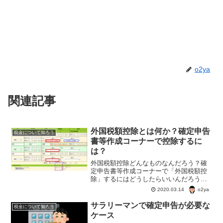
o2ya
関連記事
外国税額控除とは何か？確定申告
税金について知ろう
書等作成コーナーで控除するに
は？
外国税額控除どんなものなんだろう？確
定申告書等作成コーナーで「外国税額控
除」するにはどうしたらいいんだろう？
外国税額控除は外国税をとられている外
o2ya
2020.03.14
国株や投資信託の配当、売買益などにつ
いては対象になる。
サラリーマンで確定申告が必要な
税金について知ろう
ケース