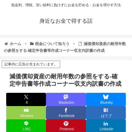
低金利、増税、安い給料に負けずにお金を貯める・お金を増やす方法
身近なお金で得する話
ホーム
税金について知ろう
減価償却資産の耐用年数
の参照をする-確定申告書等作成コーナー収支内訳書の作成
記事内に広告が含まれています。
減価償却資産の耐用年数の参照をする-確
定申告書等作成コーナー収支内訳書の作成
X
Mastodon
Bluesky
Misskey
Facebook
はてブ
LINE
Pinterest
LinkedIn