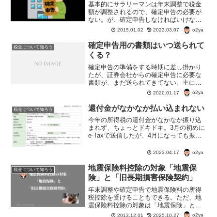
基本的にサラリーマンは年末調整で税金
額が調整されるので、確定申告の必要が
ない。が、確定申告しなければいけない
人も存在する。サラリーマンでも一定条
o2ya
2015.01.02
2023.03.07
件に当てはまる人は確定申告をしないと
いけない。また、確定申告をした方が得
確定申告用の書類はいつ送られて
税金について知ろう
になるという人もいる。
くる？
確定申告の準備をする時期に差し掛かり
たが、証券会社からの確定申告に必要な
書類が、まだ送られてきてない。主に、
「特定口座年間取引報告書」とか「支払
o2ya
2020.01.17
通知書」というものだが。いつ送られて
くるんだろう？ これがないと、確定申
還付金がなかなか払い込まれない
税金について知ろう
告が作れないよ。
今年の所得税の還付金がなかなか振り込
まれず、ちょっとドキドキ。3月の初めに
e-Taxで送信したが、4月になっても振り
込まれず。所得税の還付金の振込が遅れ
るのって、どんな場合なんだろう。何か
o2ya
2023.04.17
確定申告書に問題があったんだろうか？
地震保険料控除の対象「地震保
税金について知ろう
険」と「旧長期損害保険契約」
年末調整や確定申告で地震保険料の所得
税控除を受けることもできる。ただ、地
震保険料控除の対象は「地震保険」と
「旧長期損害保険契約」２種類あって控
o2ya
2013.12.01
2025.10.27