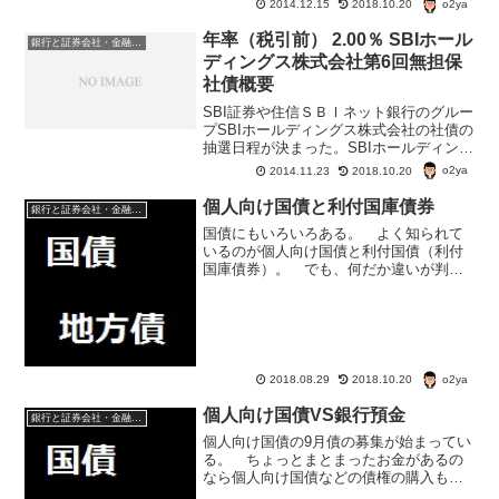
o2ya
2014.12.15
2018.10.20
年率（税引前） 2.00％ SBIホール
銀行と証券会社・金融商品
ディングス株式会社第6回無担保
社債概要
SBI証券や住信ＳＢＩネット銀行のグルー
プSBIホールディングス株式会社の社債の
抽選日程が決まった。SBIホールディング
ス株式会社第6回無担保社債（社債間限定
o2ya
2014.11.23
2018.10.20
同順位特約付） 概要格付けBBB（R&I）
年率（税引前）2.00％申し込み単位額
個人向け国債と利付国庫債券
銀行と証券会社・金融商品
面...
国債にもいろいろある。 よく知られて
いるのが個人向け国債と利付国債（利付
国庫債券）。 でも、何だか違いが判ら
ない。個人向け国債とは？ 通常個人向
け国債は用途が決まっていない。 ちょ
っと例外的なのが、復興国債。 復興国
債ってのは、個人向け国債...
o2ya
2018.08.29
2018.10.20
個人向け国債VS銀行預金
銀行と証券会社・金融商品
個人向け国債の9月債の募集が始まってい
る。 ちょっとまとまったお金があるの
なら個人向け国債などの債権の購入も検
討してみよう。 基本的には銀行預金な