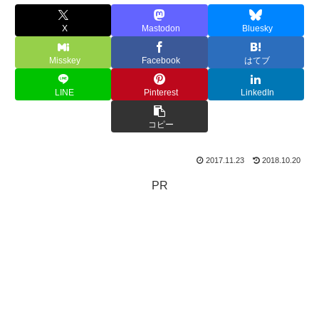
X
Mastodon
Bluesky
Misskey
Facebook
はてブ
LINE
Pinterest
LinkedIn
コピー
2017.11.23
2018.10.20
PR