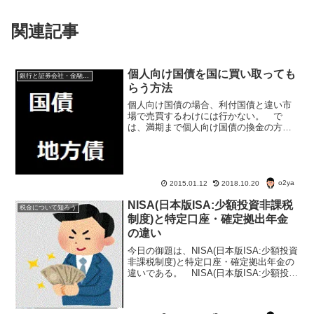
関連記事
個人向け国債を国に買い取っても
銀行と証券会社・金融商品
らう方法
個人向け国債の場合、利付国債と違い市
場で売買するわけには行かない。 で
は、満期まで個人向け国債の換金の方法
が無いのかといえば、ちゃんとある。
ひとつは、国に買い取ってもらう方法。
個人向け国債を国に買い取ってもらう方
法・本人確認書類や印鑑を持...
o2ya
2015.01.12
2018.10.20
NISA(日本版ISA:少額投資非課税
税金について知ろう
制度)と特定口座・確定拠出年金
の違い
今日の御題は、NISA(日本版ISA:少額投資
非課税制度)と特定口座・確定拠出年金の
違いである。 NISA(日本版ISA:少額投資
非課税制度)は株式取引の新しい制度だ
が・・・。? NISA(日本版ISA:少額投資
非課税制度)と特定口座・確定...