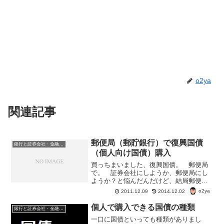
o2ya
関連記事
郵便局（郵貯銀行）で復興国債
銀行と証券会社・金融商品
（個人向け国債）購入
買っちまいました、復興国債。 郵便局
で。 証券会社にしようか、郵便局にし
ようか？と悩んだんだけど、結局郵便
局。 郵便局で、国債購入のメリットは
o2ya
2011.12.09
2014.12.02
1、国債を担保に借り入れができる（保有
国債の80％、200万円まで） ので、い
個人で購入できる国債の種類
銀行と証券会社・金融商品
ざ、どうしてもお金が...
一口に国債といっても種類がありまし