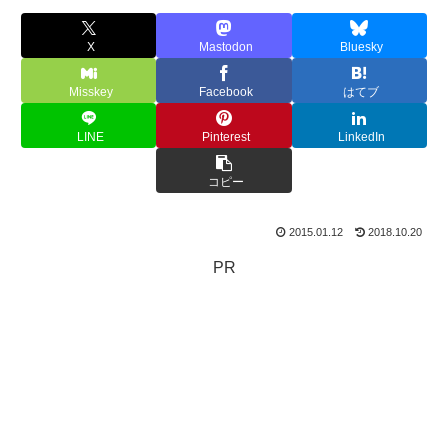
X
Mastodon
Bluesky
Misskey
Facebook
はてブ
LINE
Pinterest
LinkedIn
コピー
2015.01.12
2018.10.20
PR