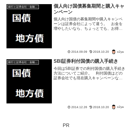
個人向け国債募集期間と購入キャ
銀行と証券会社・金融商品
ンペーン
個人向け国債の募集期間や購入キャンペ
ーンは証券会社によって違う。 お金を
増やしたいなら、ちょっとでも、お得な
キャンペーンを用意している証券会社を
選ぼう。 また、国債購入キャンペーン
の特典も購入する証券会社によって違っ
ている。 利率などの個人...
o2ya
2014.09.09
2018.10.20
SBI証券利付国債の購入手続き
銀行と証券会社・金融商品
今回はSBI証券での利付国債の購入手続き
方法についてご紹介。 利付国債はどの
証券会社でも現在購入キャンペーンなど
をしていないので、おいらは使用頻度の
高いSBI証券で購入している。利付国債と
は？ 利付国債は、利付国庫債券とも言
う。 個人で購入...
o2ya
2014.12.26
2018.10.20
PR