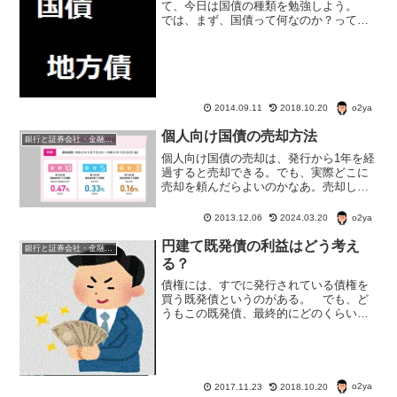
て、今日は国債の種類を勉強しよう。
では、まず、国債って何なのか？って話
から。 続いて国債の種類についてのお
話をしたい。
o2ya
2014.09.11
2018.10.20
個人向け国債の売却方法
銀行と証券会社・金融商品
個人向け国債の売却は、発行から1年を経
過すると売却できる。でも、実際どこに
売却を頼んだらよいのかなあ。売却した
代金を受け取るにはどうしたらいいんだ
ろう？1年未満でも売却する方法ってある
o2ya
2013.12.06
2024.03.20
んだろうか？
円建て既発債の利益はどう考え
銀行と証券会社・金融商品
る？
債権には、すでに発行されている債権を
買う既発債というのがある。 でも、ど
うもこの既発債、最終的にどのくらい特
になるのかピンとこない。 だって、新
規の円建て債券なら額面100円で買って、
満期まで持てば、損はしないのはすぐわ
かるけど、既発債の場...
o2ya
2017.11.23
2018.10.20