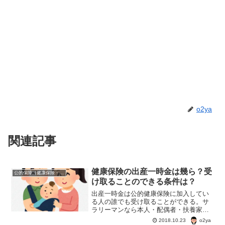
o2ya
関連記事
健康保険の出産一時金は幾ら？受
公的保障（健康保険・年金・雇用保険・生活保護・災害時の補償）
け取ることのできる条件は？
出産一時金は公的健康保険に加入してい
る人の誰でも受け取ることができる。サ
ラリーマンなら本人・配偶者・扶養家族
でも受け取ることができる。自営業など
o2ya
2018.10.23