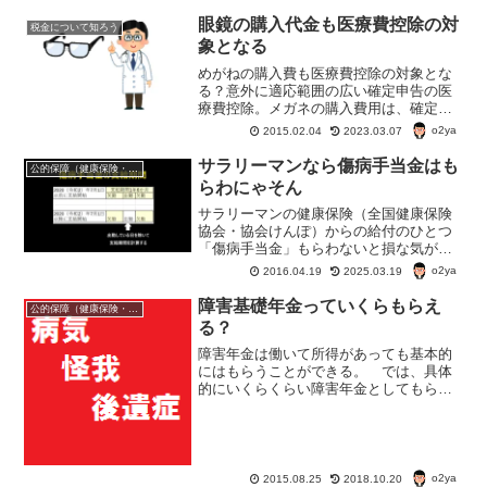
の場合は本人の国民健康保険から支払わ
れる。健康保険の出産一時金について調
眼鏡の購入代金も医療費控除の対
税金について知ろう
べてみよう。
象となる
めがねの購入費も医療費控除の対象とな
る？意外に適応範囲の広い確定申告の医
療費控除。メガネの購入費用は、確定申
告の医療費控除の対象になるか？条件付
o2ya
2015.02.04
2023.03.07
きで医療費控除の対象になることもある
ようだ。
サラリーマンなら傷病手当金はも
公的保障（健康保険・年金・雇用保険・生活保護・災害時の補償）
らわにゃそん
サラリーマンの健康保険（全国健康保険
協会・協会けんぽ）からの給付のひとつ
「傷病手当金」もらわないと損な気がす
る。けどどんな場合に「傷病手当金」っ
o2ya
2016.04.19
2025.03.19
て受け取ることができるんだろう？どの
くらいの金額受け取れる？ 受け取れる
障害基礎年金っていくらもらえ
公的保障（健康保険・年金・雇用保険・生活保護・災害時の補償）
期間はどのくらい？
る？
障害年金は働いて所得があっても基本的
にはもらうことができる。 では、具体
的にいくらくらい障害年金としてもらう
ことができるんだろうか？ 今日はまず
障害年金の基本形、障害基礎年金の金額
についてみてみよう障害基礎年金は障害
年金の基本 障害年金の根...
o2ya
2015.08.25
2018.10.20