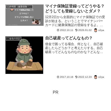
マイナ保険証登録ってどうやる？
公的保障（健康保険・年金・雇用保険・生活保護・災害時の補償）
どうしても登録しないとダメ？
12月2日から全面的にマイナ保険証での受
診が始まる。ということでマイナンバー
カードに健康保険証の登録をするよ。で
も、マインバーカードを持っていない人
o2ya
2022.10.11
2026.01.02
とか、どうしてもマイナ保険証を使いた
くない人とかはどうしたらいいのかな？
自己破産ってどんなもの？
こ金虫の日記
って事も調べてみた。
借金で困ってる場合、何となく、自己破
産したらどうか？と考えたりする。自己
破産ってどんなものなのかな？どんな借
金もちゃらにできるの？相談はどこにす
ればよい？
o2ya
2017.10.16
2022.12.23
PR