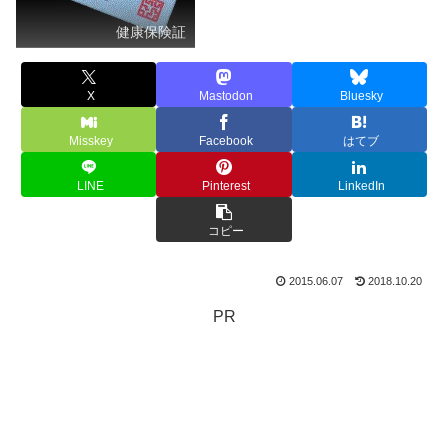
健康保険証
X
Mastodon
Bluesky
Misskey
Facebook
はてブ
LINE
Pinterest
LinkedIn
コピー
2015.06.07
2018.10.20
PR