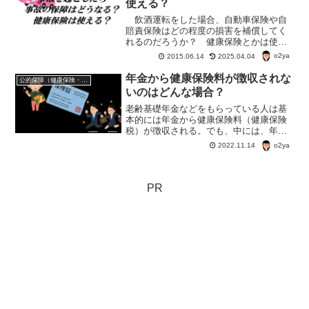
使える？
飲酒運転をした場合、自動車保険や自
賠責保険はどの程度の損害を補償してく
れるのだろうか？ 健康保険とかは使え
るのかな？そんな疑問を調べてみまし
o2ya
2015.06.14
2025.04.04
た。
年金から健康保険料が徴収されな
公的保障（健康保険・年金・雇用保険・生活保護・災害時の補償）
いのはどんな場合？
老齢基礎年金などをもらっている人は基
本的には年金から健康保険料（健康保険
税）が徴収される。でも、中には、年金
から差し引かれない場合もあるようで。
o2ya
2022.11.14
一体、どんな場合で「年金から健康保険
料が徴収されない」ということになるん
だろう？
PR