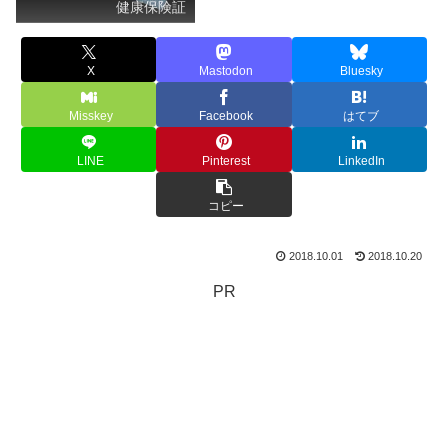
健康保険証
X
Mastodon
Bluesky
Misskey
Facebook
はてブ
LINE
Pinterest
LinkedIn
コピー
2018.10.01
2018.10.20
PR