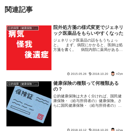
関連記事
院外処方箋の様式変更でジェネリ
公的保障（健康保険・年金・雇用保険・生活保護・災害時の補償）
ック医薬品をもらいやすくなった
ジェネリック医薬品の話をもうちょっ
と。 まず、病院にかかると、医師は処
方箋を書く。 病院内部に薬局がある場
合、其処の病院で薬がもらえる. でも最
近増えているのが、薬局を置かない医療
機関。 大きな病院でも『外来患者の処
方は、外部の薬局...
o2ya
2015.05.26
2018.10.20
健康保険の種類って何種類ある
公的保障（健康保険・年金・雇用保険・生活保護・災害時の補償）
の？
公的健康保険は大きく分ければ、国民健
康保険・（給与所得者の）健康保険。さ
らに国民健康保険・（給与所得者の）健
康保険もいくつかの種類がある。
o2ya
2018.10.12
2018.10.20