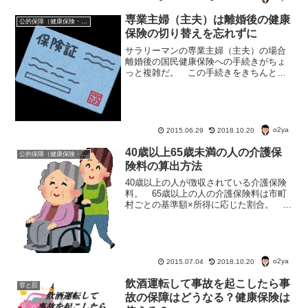
専業主婦（主夫）は離婚後の健康
公的保障（健康保険・年金・雇用保険・生活保護・災害時の補償）
保険の切り替えを忘れずに
サラリーマンの専業主婦（主夫）の場合
離婚後の国民健康保険への手続きがちょ
っと複雑だ。 この手続きをきちんとし
ないと、いざというときに国民健康保険
の給付が受けられない。 もし、会社の
健康保険の扶養から国民年金への切り替
えがされていないと2年後...
o2ya
2015.06.29
2018.10.20
40歳以上65歳未満の人の介護保
公的保障（健康保険・年金・雇用保険・生活保護・災害時の補償）
険料の算出方法
40歳以上の人が徴収されている介護保険
料。 65歳以上の人の介護保険料は市町
村ごとの基準額×所得に応じた割合。 で
は、40歳以上65歳未満の人の介護保険料
はどうやって決まっている？介護保険料
は健康保険料として徴収される 40歳以
上65歳未満...
o2ya
2015.07.04
2018.10.20
飲酒運転して事故を起こしたら事
罪と罰
故の保障はどうなる？健康保険は