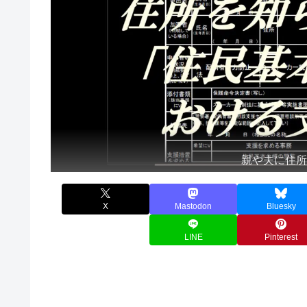
親や夫に住
X
Mastodon
Bluesky
LINE
Pinterest