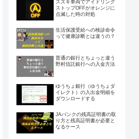
スズキ車両でアイドリング
ストップOFFがオレンジに
点滅した時の対処
生活保護受給への検診命令
って健康診断とは違うの？
普通の銀行とちょっと違う
野村信託銀行への入金方法
ゆうちょ銀行（ゆうちょダ
イレクト）の入出金明細を
ダウンロードする
JAバンクの残高証明書の取
り方と残高証明書が必要と
なるケース