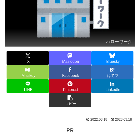
ハローワーク
X
Mastodon
Bluesky
Misskey
Facebook
はてブ
LINE
Pinterest
LinkedIn
コピー
2022.03.18
2023.03.18
PR