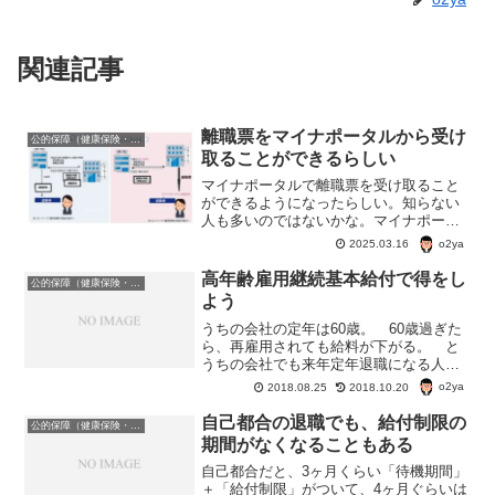
関連記事
離職票をマイナポータルから受け
公的保障（健康保険・年金・雇用保険・生活保護・災害時の補償）
取ることができるらしい
マイナポータルで離職票を受け取ること
ができるようになったらしい。知らない
人も多いのではないかな。マイナポータ
ルの「雇用保険」ページで事前登録する
o2ya
2025.03.16
必要があるようだが、このページで離職
票の受け取り以外に何ができるんだろ
高年齢雇用継続基本給付で得をし
公的保障（健康保険・年金・雇用保険・生活保護・災害時の補償）
う？
よう
うちの会社の定年は60歳。 60歳過ぎた
ら、再雇用されても給料が下がる。 と
うちの会社でも来年定年退職になる人が
嘆いている。 「6割しか給料支給されな
o2ya
2018.08.25
2018.10.20
い」って。 でも、高齢雇用継続基本給
付についてはわかってるのかなあ。高年
自己都合の退職でも、給付制限の
公的保障（健康保険・年金・雇用保険・生活保護・災害時の補償）
齢雇用継続基本給付...
期間がなくなることもある
自己都合だと、3ヶ月くらい「待機期間」
＋「給付制限」がついて、4ヶ月ぐらいは