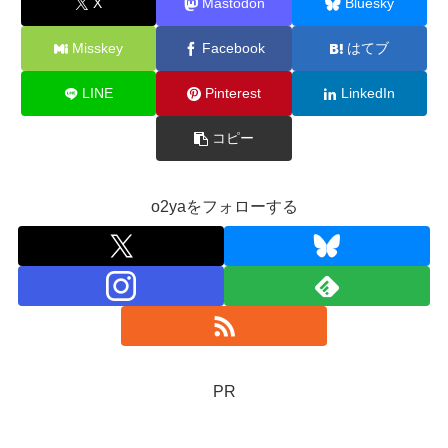
X
Mastodon
Bluesky
Misskey
Facebook
はてブ
LINE
Pinterest
LinkedIn
コピー
o2yaをフォローする
PR