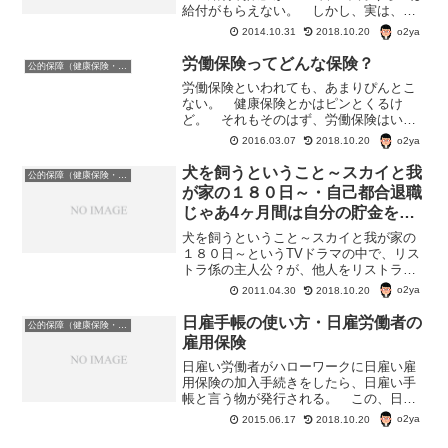
給付がもらえない。 しかし、実は、自
己都合の退職でも、給付制限の期間がつ
o2ya
2014.10.31
2018.10.20
かない例もある。自己都合でも給付制限
を受けずにすむ可能性がある条件 身体的
労働保険ってどんな保険？
公的保障（健康保険・年金・雇用保険・生活保護・災害時の補償）
な理由や育児介護に...
労働保険といわれても、あまりぴんとこ
ない。 健康保険とかはピンとくるけ
ど。 それもそのはず、労働保険はいく
つかの保険をひとつにした呼び名なの
o2ya
2016.03.07
2018.10.20
だ。労働保険とは？ 雇用保険と労災
（労働者災害補償保険）を合わせて、労
犬を飼うということ～スカイと我
公的保障（健康保険・年金・雇用保険・生活保護・災害時の補償）
働保険と呼ぶ。 労働保険は、法...
が家の１８０日～・自己都合退職
じゃあ4ヶ月間は自分の貯金を食
いつぶす羽目になるのになあ
犬を飼うということ～スカイと我が家の
１８０日～というTVドラマの中で、リス
トラ係の主人公？が、他人をリストラす
るのに耐えかねて、会社に退職届を出す
o2ya
2011.04.30
2018.10.20
という話があったんだけど･･･。 『リス
トラできないなら君の方を首にする
日雇手帳の使い方・日雇労働者の
公的保障（健康保険・年金・雇用保険・生活保護・災害時の補償）
ぞ！』って、散々上司に...
雇用保険
日雇い労働者がハローワークに日雇い雇
用保険の加入手続きをしたら、日雇い手
帳と言う物が発行される。 この、日雇
手帳が一般労働者の離職票や被保険者証
o2ya
2015.06.17
2018.10.20
みたいなもの。日雇い手帳の使い方1、賃
金を受け取る際、雇用保険印紙を貼って