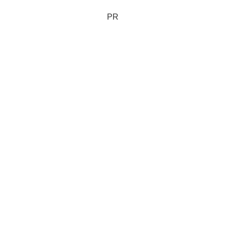
もらう。 この印紙が日...
PR