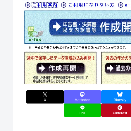
X
Mastodon
Bluesky
LINE
Pinterest