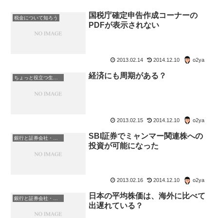
国税庁確定申告作成コーナーの
税金について知ろう
PDFが表示されない
2013.02.14
2014.12.10
o2ya
経済にも周期がある？
ちょっと役立つ生活の知恵
2013.02.15
2014.12.10
o2ya
SBI証券でミャンマー関連株への
銀行と証券会社・金融商品
投資が可能になった
2013.02.16
2014.12.10
o2ya
日本の平均株価は、海外に比べて
銀行と証券会社・金融商品
出遅れている？