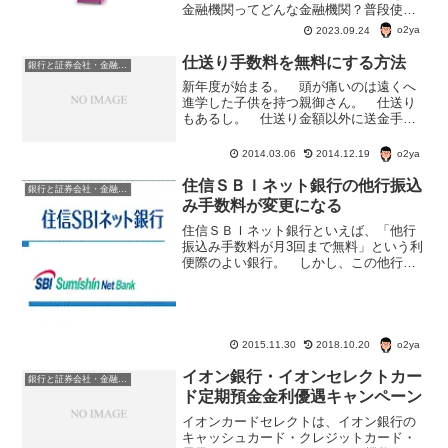
金融機関ってどんな金融機関？普段使っ
ている銀行のキャッシュカードを使っ
o2ya
2023.09.24
て、お買い物ついでに、イオン銀行ATM
から手数料無料で引き出しできると便利
仕送り手数料を無料にする方法
銀行と証券会社・金融商品
だよね。
新年度が始まる。 頭が痛いのは遠くへ
進学した子供を持つ親御さん。 仕送り
もあるし。 仕送り金額以外に送金手数
料がかかったりして。 銀行によって
は、この仕送りの送金手数料無料にする
o2ya
2014.03.06
2014.12.19
手立てがある。仕送り手数料を無料にす
る方法・他の銀行への振り込...
住信ＳＢＩネット銀行の他行振込
銀行と証券会社・金融商品
み手数料が変更になる
住信ＳＢＩネット銀行といえば、「他行
振込み手数料が月3回まで無料」という利
便際のよい銀行。 しかし、この他行振
込み手数料の規約が2016年2月から変更に
なる。2016年2月から利用状態に応じて他
行振込み手数料が変わる毎月1日に、前々
月の商品...
o2ya
2015.11.30
2018.10.20
イオン銀行・イオンセレクトカー
銀行と証券会社・金融商品
ド定期預金金利優遇キャンペーン
イオンカードセレクトは、イオン銀行の
キャッシュカード・クレジットカード・