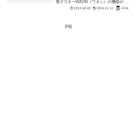
電子マネーWAON（ワオン）の機能がつ
いたカード。 この、イオンカードセレ
o2ya
2013.04.30
2014.12.11
クトを持っていると、イオン銀行の普通
預金金利・定期預金金利が優遇され
る。 通常の普通預金の金利...
PR