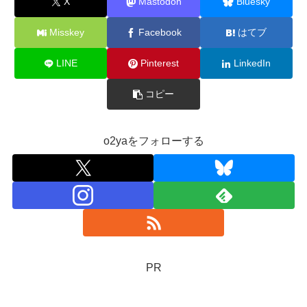
X
Mastodon
Bluesky
Misskey
Facebook
はてブ
LINE
Pinterest
LinkedIn
コピー
o2yaをフォローする
PR