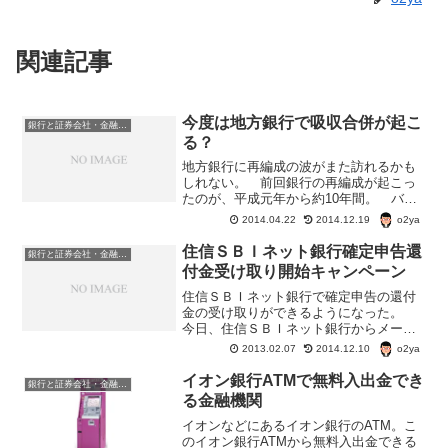
関連記事
今度は地方銀行で吸収合併が起こ
銀行と証券会社・金融商品
る？
地方銀行に再編成の波がまた訪れるかも
しれない。 前回銀行の再編成が起こっ
たのが、平成元年から約10年間。 バブ
ルがはじけて、負債を抱えた銀行などが
o2ya
2014.04.22
2014.12.19
続出し、生き残るために銀行合併を繰り
返した。 最近、銀行再編成も一段落つ
住信ＳＢＩネット銀行確定申告還
銀行と証券会社・金融商品
いたような感じだったが...
付金受け取り開始キャンペーン
住信ＳＢＩネット銀行で確定申告の還付
金の受け取りができるようになった。
今日、住信ＳＢＩネット銀行からメール
が届いた。 メールの内容は以下のとお
o2ya
2013.02.07
2014.12.10
り。住信ＳＢＩネット銀行確定申告還付
金受け取りキャンペーン“2013年1月15日
イオン銀行ATMで無料入出金でき
銀行と証券会社・金融商品
（火）から確定申...
る金融機関
イオンなどにあるイオン銀行のATM。こ
のイオン銀行ATMから無料入出金できる