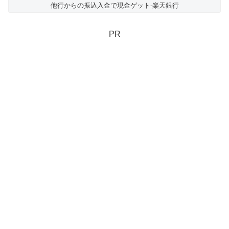
他行からの振込入金で現金ゲット-楽天銀行
PR