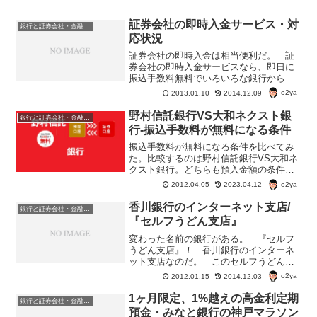
証券会社の即時入金サービス・対
銀行と証券会社・金融商品
応状況
証券会社の即時入金は相当便利だ。 証
券会社の即時入金サービスなら、即日に
振込手数料無料でいろいろな銀行から証
券会社へお金の移動ができる。SBI証券の
o2ya
2013.01.10
2014.12.09
即時入金サービスSBI証券の即時入金サー
ビス→住信SBIネット銀行・楽天銀行・ジ
野村信託銀行VS大和ネクスト銀
銀行と証券会社・金融商品
ャパンネット...
行-振込手数料が無料になる条件
振込手数料が無料になる条件を比べてみ
た。比較するのは野村信託銀行VS大和ネ
クスト銀行。どちらも預入金額の条件な
どはないが、野村信託銀行なら野村證
o2ya
2012.04.05
2023.04.12
券、大和ネクスト銀行なら大和証券の口
座を持っていることが条件の一つにな
香川銀行のインターネット支店/
銀行と証券会社・金融商品
る。
『セルフうどん支店』
変わった名前の銀行がある。 『セルフ
うどん支店』！ 香川銀行のインターネ
ット支店なのだ。 このセルフうどん支
店、定期預金の金利が高い。 1年定期・
o2ya
2012.01.15
2014.12.03
100万円限定の超金利トッピング定期預金
の金利が0.500％（税込み）。 1年から5
1ヶ月限定、1%越えの高金利定期
銀行と証券会社・金融商品
年の預け入...
預金・みなと銀行の神戸マラソン