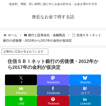
低金利、増税、安い給料に負けずにお金を貯める・お金を増やす方法
身近なお金で得する話
ホーム
銀行と証券会社・金融商品
住信ＳＢＩネット
銀行の劣後債・2012年から2017年の金利が仮決定
記事内に広告が含まれています。
住信ＳＢＩネット銀行の劣後債・2012年か
ら2017年の金利が仮決定
X
Mastodon
Bluesky
Misskey
Facebook
はてブ
LINE
Pinterest
LinkedIn