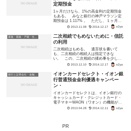
定期預金
1ヶ月だけなら、1%の高金利の定期預金
もある。 みなと銀行の神戸マラソン定
期預金は 1.117% 。 ただし、１ヶ月の
み。みなと銀行の神戸マラソン定期預
o2ya
2013.11.08
2014.12.17
金 預け入れ金額は100万円以上。 平成
25年10月1日～平成25年11月15日までの
二次相続でもめないために・信託
家族・親族・戸籍・住民票・老後のお金・遺産・相続
期...
の利用
二次相続はもめる。 遺言状を書いて
も、二次相続の相続人は指定できな
い。 この、二次相続の揉め事を少しで
も減らしたいなら、信託という方法もあ
o2ya
2013.12.10
2014.12.17
る。信託を利用すると 信託を利用する
と、信託した時から30年先の相続まで指
イオンカードセレクト・イオン銀
銀行と証券会社・金融商品
定できるそうだ。 受益者連続...
行普通預金金利優遇キャンペー
ン・
イオンカードセレクトは、イオン銀行の
キャッシュカード・クレジットカード・
電子マネーWAON（ワオン）の機能がつ
いたカード。 この、イオンカードセレ
o2ya
2013.04.28
2014.12.11
クトを持っていると、イオン銀行の普通
預金金利が優遇される。 通常の普通預
金の金利が6倍になる。...
PR