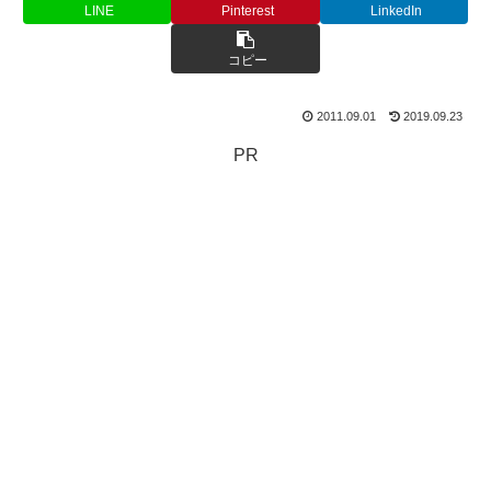
LINE
Pinterest
LinkedIn
コピー
2011.09.01
2019.09.23
PR