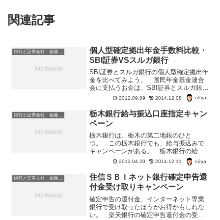
関連記事
個人型確定拠出年金手数料比較・
銀行と証券会社・金融商品
SBI証券VSスルガ銀行
SBI証券とスルガ銀行の個人型確定拠出年
金を比べてみよう。 国民年金基金連合
会に支払うお金は、SBI証券とスルガ銀行
どちらも同じ。 給付・ 還付時の手数料
o2ya
2012.09.09
2014.12.08
も同じ。事務委託先金融機関（資産管理
サービス信託銀行）に対する手数料も同
栃木銀行給与振込口座指定キャン
銀行と証券会社・金融商品
じである。SB...
ペーン
栃木銀行は、栃木の第二地銀のひと
つ。 この栃木銀行でも、給与振込みで
キャンペーンがある。 栃木銀行の給与
振込口座指定キャンペーンは、条件を満
o2ya
2013.04.20
2014.12.11
たせば、JCB・ニコスギフトカード2000
円分がもれなくプレゼントされる。栃木
住信ＳＢＩネット銀行確定申告還
銀行と証券会社・金融商品
銀行給与振込口座指定キ...
付金受け取りキャンペーン
確定申告の還付金、インターネット専業
銀行で受け取ったほうがお得かもしれな
い。 楽天銀行の確定申告還付金の受け