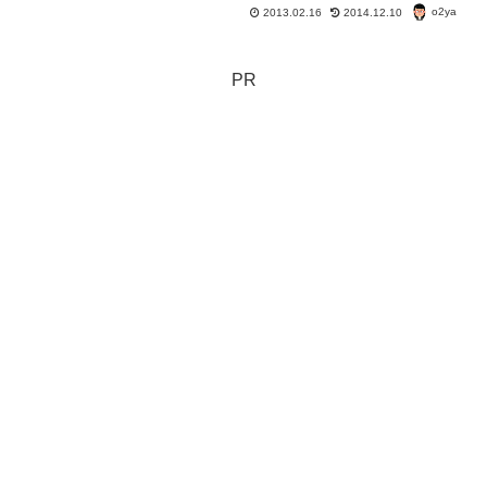
どんな国？ 以前はビルマといわれてい
o2ya
2013.02.16
2014.12.10
た国だよなあ。 最近ではアウンサンス
ーチーという人が自宅軟禁から解かれ
て、選挙で議員になった...
PR