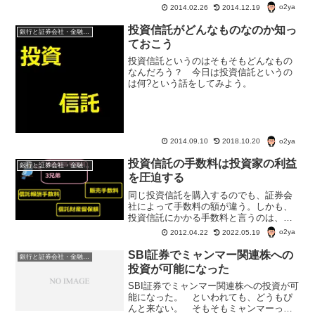
取りの話は以前に書いたけど、今回は住
o2ya
2014.02.26
2014.12.19
信ＳＢＩネット銀行での確定申告還付金
受け取りのキャンペーンの話を。住信Ｓ
投資信託がどんなものなのか知っ
銀行と証券会社・金融商品
ＢＩネット銀行確定申告還...
ておこう
投資信託というのはそもそもどんなもの
なんだろう？ 今日は投資信託というの
は何?という話をしてみよう。
o2ya
2014.09.10
2018.10.20
投資信託の手数料は投資家の利益
銀行と証券会社・金融商品
を圧迫する
同じ投資信託を購入するのでも、証券会
社によって手数料の額が違う。しかも、
投資信託にかかる手数料と言うのは、１
種類だけじゃない。手数料が高いと投資
o2ya
2012.04.22
2022.05.19
信託で利益が出ても利益を相殺してしま
う。投資信託にかかる手数料を考えてみ
SBI証券でミャンマー関連株への
銀行と証券会社・金融商品
よう。
投資が可能になった
SBI証券でミャンマー関連株への投資が可
能になった。 といわれても、どうもぴ
んと来ない。 そもそもミャンマーって