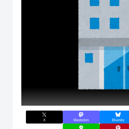
X
Mastodon
Bluesky