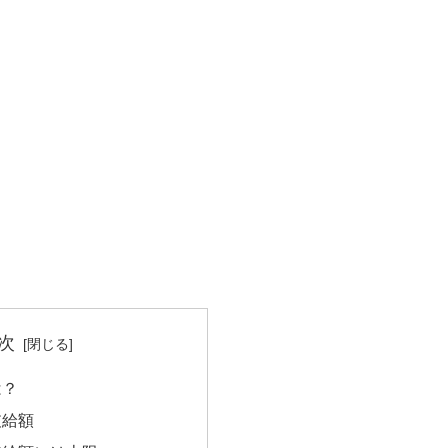
次
は？
支給額