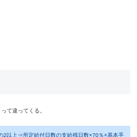
って違ってくる。
2以上⇒所定給付日数の支給残日数×70％×基本手