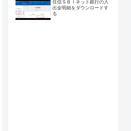
住信ＳＢＩネット銀行の入
出金明細をダウンロードす
る