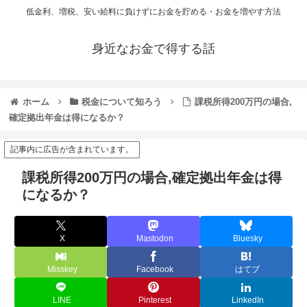
低金利、増税、安い給料に負けずにお金を貯める・お金を増やす方法
身近なお金で得する話
ホーム
税金について知ろう
課税所得200万円の場合,
確定拠出年金は得になるか？
記事内に広告が含まれています。
課税所得200万円の場合,確定拠出年金は得
になるか？
X
Mastodon
Bluesky
Misskey
Facebook
はてブ
LINE
Pinterest
LinkedIn