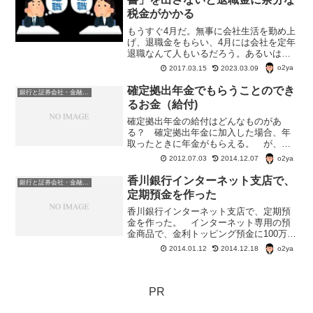
税金がかかる
もうすぐ4月だ。無事に会社生活を勤め上
げ、退職金をもらい、4月には会社を定年
退職なんて人もいるだろう。あるいは、
「この会社に見切りをつけて、新しい会
o2ya
2017.03.15
2023.03.09
社に転職」なんて人もいるかも。で、退
職金にも税金がかかるって知ってた？
確定拠出年金でもらうことのでき
銀行と証券会社・金融商品
るお金（給付)
確定拠出年金の給付はどんなものがあ
る？ 確定拠出年金に加入した場合、年
取ったときに年金がもらえる。 が、そ
れ以外にももらえるお金があるらしい。
o2ya
2012.07.03
2014.12.07
確定拠出年金でもらうことのできるお金
（給付)老齢給付金原則60歳到達した場合
香川銀行インターネット支店で、
銀行と証券会社・金融商品
に受給することができる...
定期預金を作った
香川銀行インターネット支店で、定期預
金を作った。 インターネット専用の預
金商品で、金利トッピング預金に100万
円。 金利0.3％/年。 香川銀行のインタ
o2ya
2014.01.12
2014.12.18
ーネット支店の高金利定期預金として
は、年利0.4％の超金利トッピング預金と
いうのがあるの...
PR