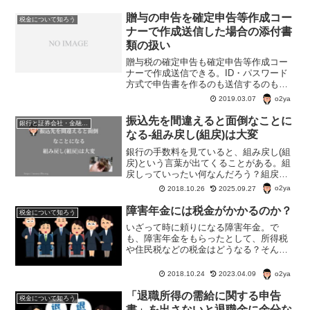
贈与の申告を確定申告等作成コー
税金について知ろう
ナーで作成送信した場合の添付書
類の扱い
贈与税の確定申告も確定申告等作成コー
ナーで作成送信できる。ID・パスワード
方式で申告書を作るのも送信するのも簡
単なのだが、添付書類の必要や提出方法
o2ya
2019.03.07
でちょっと引っかかったので、税務署へ
行って確認してきた。
振込先を間違えると面倒なことに
銀行と証券会社・金融商品
なる-組み戻し(組戻)は大変
銀行の手数料を見ていると、組み戻し(組
戻)という言葉が出てくることがある。組
戻しっていったい何なんだろう？組戻
は、振込先を間違えた時の手続きのこと
o2ya
2018.10.26
2025.09.27
だが、この手続き結構大変な様子。間違
えて振り込んだお金は戻ってこない場合
障害年金には税金がかかるのか？
税金について知ろう
もあるらしい。
いざって時に頼りになる障害年金。で
も、障害年金をもらったとして、所得税
や住民税などの税金はどうなる？そんな
疑問を感じたのでちょっと調べてみた。
一体障害年金に税金はかかるのか？
o2ya
2018.10.24
2023.04.09
「退職所得の需給に関する申告
税金について知ろう
書」を出さないと退職金に余分な