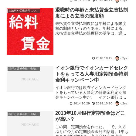
o2ya
2013.06.28
2023.04.11
金利を比較してみた。 すべて一年物定
期預金税込みの金利。
退職時の年齢と未払賃金立替払制
お給料や労働条件について知ろう
度による立替の限度額
未払賃金立替払制度には年齢による限度
額の制限というのもある。年齢による、
未払賃金立替払の限度額の基準は、退職
時の年齢。この年齢による限度額支払い
上限は、未払い賃金の総額の限度額の8割
となる。
o2ya
2018.10.12
イオン銀行でイオンカードセレク
銀行と証券会社・金融商品
トをもってる人専用定期預金特別
金利キャンペーン中
イオン銀行では現在イオンカードセレク
トをもっている人限定の特別金利定期預
金キャンペーン中だ。 イオン銀行は、
スーパーなどを運営しているイオングル
o2ya
2014.10.29
2018.10.20
ープの銀行だ。 口座の開設などはイオ
ンの店舗やインターネットからでき
2013年10月銀行定期預金はどこ
銀行と証券会社・金融商品
る。 ATMはイオン店舗にあ...
が高い？
この間、定期預金を作った。 で、久方
ぶりに今月の定期預金金利の話題。1年も