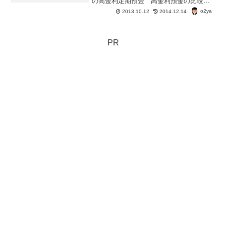
の高金利定期預金 高金利預金の比較サ
イトなどで見てみると、1年物の高金利定
o2ya
2013.10.12
2014.12.14
期預金を提供している銀行として、関西
アーバン銀行・楽天銀行・住信SBIネット
銀行の名前が挙が...
PR