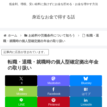
低金利、増税、安い給料に負けずにお金を貯める・お金を増やす方法
身近なお金で得する話
ホーム
お給料や労働条件について知ろう
転職・退
職・就職時の個人型確定拠出年金の取り扱い
記事内に広告が含まれています。
転職・退職・就職時の個人型確定拠出年金
の取り扱い
X
Mastodon
Bluesky
Misskey
Facebook
はてブ
LINE
Pinterest
LinkedIn