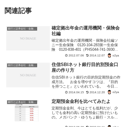
関連記事
確定拠出年金の運用機関・保険会
銀行と証券会社・金融商品
社編
確定拠出年金の運用機関・保険会社編ソ
ニー生命保険 0120-104-283第一生命保
険 0120-838-401（PHS044-741-3930）
日本生命保険 0120-21-8656富国生命保
o2ya
2012.07.06
2014.12.07
険 0120-259-150（携帯・PHS04...
住信SBIネット銀行目的別預金口
銀行と証券会社・金融商品
座の作り方
住信SBIネット銀行の目的別定期預金の作
成方法。 お金を増やすコツは、『目的
を持つこと』といわれている。 今日
は、目的別に預金口座が作れる住信SBIネ
o2ya
2014.04.15
2014.12.20
ット銀行の目的別預金口座の作り方。
住信SBIネット銀行の目的別預金口座な
定期預金金利を比べてみたよ
銀行と証券会社・金融商品
ら、普通預金だけ...
定期預金金利、今はとても低利だが、少
しでも金利の高い定期預金に預けたいも
の。メガバンク・ゆうちょ銀行・スルガ
銀行・楽天銀行・住信ＳＢＩネット銀
行・大和ネクスト銀行・野村信託銀行の