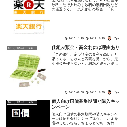
楽天銀行は利用度に応じて、ATM出金手
数料・他行振込み手数料の無料回数など
の優遇つく。 楽天銀行の場合、「利用
頻度や預金額による優遇」と「給与など
の振込口座指定による優遇」がある。楽
天銀行利用度ランクと優遇条件 楽天銀
行の利用度ランクは5段...
o2ya
2015.11.30
2018.10.20
仕組み預金・高金利には理由あり
銀行と証券会社・金融商品
『この銀行、定期預金の金利が高い』と
思っても、ちゃんと説明を見てから、定
期預金を作らないと、思惑と違った結果
になるかも。 特に注意が要るのが、仕
組み預金というもの。 仕組み預金の種類
仕組み預金には2種類ある。 1、満期特
約型仕組み預金...
o2ya
2015.08.06
2018.10.20
個人向け国債募集期間と購入キャ
銀行と証券会社・金融商品
ンペーン
個人向け国債の募集期間や購入キャンペ
ーンは証券会社によって違う。 お金を
増やしたいなら、ちょっとでも、お得な