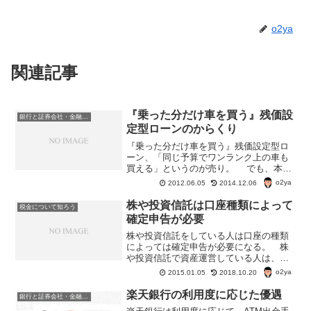
o2ya
関連記事
『乗った分だけ車を買う』残価設
銀行と証券会社・金融商品
定型ローンのからくり
『乗った分だけ車を買う』残価設定型ロ
ーン、「同じ予算でワンランク上の車も
買える」というのが売り。 でも、本当
にお得なのだろうか？ そもそも、残価
o2ya
2012.06.05
2014.12.06
設定型ローンってどういう仕組み?残価設
定型ローンの仕組み 将来の下取り価格
株や投資信託は口座種類によって
税金について知ろう
（残価）を購入時に設...
確定申告が必要
株や投資信託をしている人は口座の種類
によっては確定申告が必要になる。 株
や投資信託で資産運営している人は、ま
ず、自分の口座が一般口座か特定口座か
o2ya
2015.01.05
2018.10.20
確認してみよう。 一般口座なら確定申
告が必要だ。 特定口座の場合も確定申
楽天銀行の利用度に応じた優遇
銀行と証券会社・金融商品
告が必要なケースがある。...