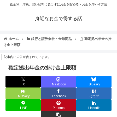
低金利、増税、安い給料に負けずにお金を貯める・お金を増やす方法
身近なお金で得する話
ホーム
銀行と証券会社・金融商品
確定拠出年金の掛
け金上限額
記事内に広告が含まれています。
確定拠出年金の掛け金上限額
X
Mastodon
Bluesky
Misskey
Facebook
はてブ
LINE
Pinterest
LinkedIn