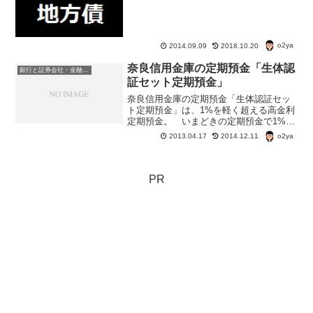
キャンペーンを用意している証券会社を
選ぼう。 また、国債購入キャンペーン
の特典も購入する証券会社によって違っ
ている。 利率などの個人...
o2ya
2014.09.09
2018.10.20
奈良信用金庫の定期預金「生体認
銀行と証券会社・金融商品
証セット定期預金」
奈良信用金庫の定期預金「生体認証セッ
ト定期預金」は、1%を軽く超える高金利
定期預金。 いまどきの定期預金で1%を
超えるというのはすごい高金利定期預金
o2ya
2013.04.17
2014.12.11
だと思う。 もちろん条件がある。奈良
信用金庫の定期預金「生体認証セット定
期預金」1、期間限定...
PR