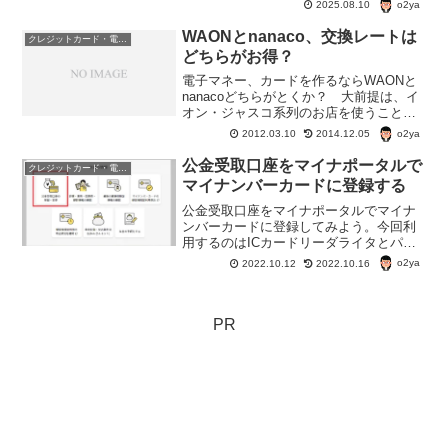
にないし。dポイントどうやったら町のお
o2ya
2025.08.10
店で使えるの？
WAONとnanaco、交換レートは
クレジットカード・電子マネー・pay・ポイント
どちらがお得？
電子マネー、カードを作るならWAONと
nanacoどちらがとくか？ 大前提は、イ
オン・ジャスコ系列のお店を使うことが
多いか、セブン系列のお店を使うことが
o2ya
2012.03.10
2014.12.05
多いか？だけど。 管理人の場合、どち
らも使うことがある。 店舗数が多いの
公金受取口座をマイナポータルで
クレジットカード・電子マネー・pay・ポイント
は、やっぱりセブ...
マイナンバーカードに登録する
公金受取口座をマイナポータルでマイナ
ンバーカードに登録してみよう。今回利
用するのはICカードリーダライタとパソ
コン。登録自体は、5分もあればできる。
o2ya
2022.10.12
2022.10.16
ただし、マイナンバーカードに登録した
銀行が公金の受け取り口座として機能す
るのは令和5年から。
PR