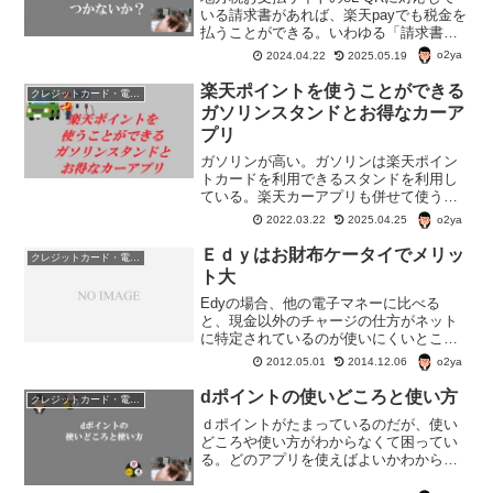
いる請求書があれば、楽天payでも税金を
払うことができる。いわゆる「請求書払
い」というやつ。本来、税金の払い込み
o2ya
2024.04.22
2025.05.19
ではポイントがつかないが、期間限定の
ポイントを含めて、ポイントを利用でき
楽天ポイントを使うことができる
クレジットカード・電子マネー・pay・ポイント
る。
ガソリンスタンドとお得なカーア
プリ
ガソリンが高い。ガソリンは楽天ポイン
トカードを利用できるスタンドを利用し
ている。楽天カーアプリも併せて使うと
もっとお得。楽天payはガソリンスタンド
o2ya
2022.03.22
2025.04.25
で使っても「得にはならない」。ポイン
トカード機能付きの楽天カードでクレジ
Ｅｄｙはお財布ケータイでメリッ
クレジットカード・電子マネー・pay・ポイント
ット決済するのが得。
ト大
Edyの場合、他の電子マネーに比べる
と、現金以外のチャージの仕方がネット
に特定されているのが使いにくいとこ
ろ。 現金でのEdyへのチャージは、ｺﾝ
o2ya
2012.05.01
2014.12.06
ﾋﾞﾆの店頭でもできるのだが、クレジット
カードからのチャージは、お財布ケータ
dポイントの使いどころと使い方
クレジットカード・電子マネー・pay・ポイント
イかパソリが無いと...
ｄポイントがたまっているのだが、使い
どころや使い方がわからなくて困ってい
る。どのアプリを使えばよいかわからな
い。dポイントそのものが使える店も近所