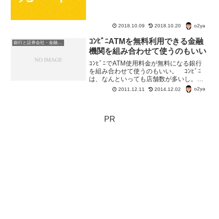
いわれる。でも、クレジットカードの保
有枚数によっても住宅ローンの審査に影
響があるらしい。
o2ya
2018.10.09
2018.10.20
ｺﾝﾋﾞﾆATMを無料利用できる金融
銀行と証券会社・金融商品
機関を組み合わせて使うのもいい
ｺﾝﾋﾞﾆでATM使用料金が無料になる銀行
を組み合わせて使うのもいい。 ｺﾝﾋﾞﾆ
は、なんといっても店舗数が多いし。 ｺ
ﾝﾋﾞﾆで入出金が無料でできれば、その場
o2ya
2011.12.11
2014.12.02
で、各銀行口座にお金を振り分けること
ができる。 同じ銀行同士の振り込み手
数料が無...
PR