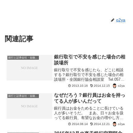
o2ya
関連記事
銀行取引で不安を感じた場合の相
銀行と証券会社・金融商品
談場所
銀行取引で不安を感じたら、どこに相談
する？銀行取引で不安を感じた場合の相
談場所・全国銀行協会相談室 Tel.0570-
017109または03-5252-3772 受付日：月
o2ya
2013.10.16
2014.12.15
曜～金曜（祝日および銀行の休業日を除
く） 受付時間：午前9時～午後5...
なぜだろう？銀行員はお金を持っ
銀行と証券会社・金融商品
てる人が多いんだって
銀行員はお金をためることに長けている
人が多いそうだ。 まあ、日々お金を扱
ってる銀行員、有望なお金の増やし方が
わかってるんだろう？ ということでは
o2ya
2014.08.14
2014.12.21
ないらしい。 一言で言えば「自分の持
っているお金を把握している」「時間と