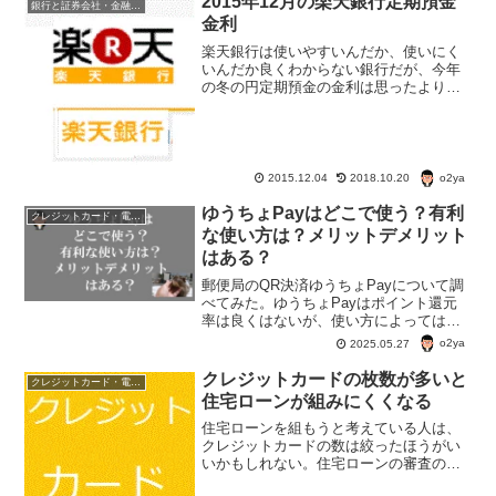
2015年12月の楽天銀行定期預金
銀行と証券会社・金融商品
お金を管理することに長け...
金利
楽天銀行は使いやすいんだか、使いにく
いんだか良くわからない銀行だが、今年
の冬の円定期預金の金利は思ったより高
め。2015年12月の楽天銀行定期預金金
利 楽天銀行の2015年12月の定期預金金
利は以下のとおり。7日、14日、1ヶ月満
期定期 0...
o2ya
2015.12.04
2018.10.20
ゆうちょPayはどこで使う？有利
クレジットカード・電子マネー・pay・ポイント
な使い方は？メリットデメリット
はある？
郵便局のQR決済ゆうちょPayについて調
べてみた。ゆうちょPayはポイント還元
率は良くはないが、使い方によっては利
用価値があるようだ。ゆうちょPayの使
o2ya
2025.05.27
い道やメリット・デメリット、ゆうちょ
Payの得する使い方を考えてみた。
クレジットカードの枚数が多いと
クレジットカード・電子マネー・pay・ポイント
住宅ローンが組みにくくなる
住宅ローンを組もうと考えている人は、
クレジットカードの数は絞ったほうがい
いかもしれない。住宅ローンの審査の基
準は、年収・勤続年数・返済割合などと