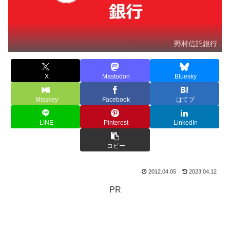
野村信託銀行
X
Mastodon
Bluesky
Misskey
Facebook
はてブ
LINE
Pinterest
LinkedIn
コピー
2012.04.05
2023.04.12
PR