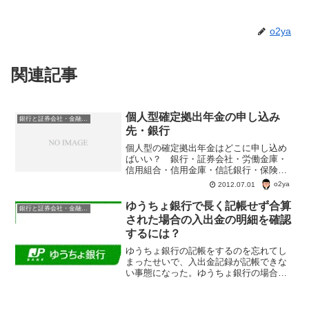
o2ya
関連記事
個人型確定拠出年金の申し込み
銀行と証券会社・金融商品
先・銀行
個人型の確定拠出年金はどこに申し込め
ばいい？ 銀行・証券会社・労働金庫・
信用組合・信用金庫・信託銀行・保険会
社・その他。 で、今回は、個人型の確
o2ya
2012.07.01
定拠出年金を申し込むことができる銀行
一覧。個人型の確定拠出年金を申し込む
ゆうちょ銀行で長く記帳せず合算
銀行と証券会社・金融商品
ことができる銀行一覧 銀...
された場合の入出金の明細を確認
するには？
ゆうちょ銀行の記帳をするのを忘れてし
まったせいで、入出金記録が記帳できな
い事態になった。ゆうちょ銀行の場合、
未記帳の取引明細が30行を超えた時に
「合算」という表示になり、細かい内容
が記帳されなくなる。この合算された内