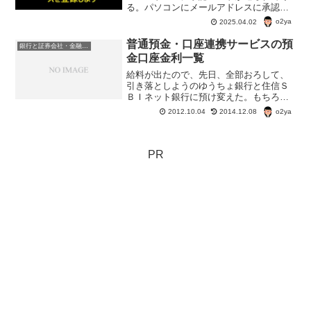
る。パソコンにメールアドレスに承認コ
ードが送られてくると、コピー＆ペース
o2ya
2025.04.02
トで貼り付けるだけで済む。できれば、
複数のメールアドレスを登録しておいた
普通預金・口座連携サービスの預
銀行と証券会社・金融商品
方が良いと思う。
金口座金利一覧
給料が出たので、先日、全部おろして、
引き落としようのゆうちょ銀行と住信Ｓ
ＢＩネット銀行に預け変えた。もちろ
ん、このままにしておくことは考えてい
o2ya
2012.10.04
2014.12.08
ないんだけど、仕事の都合とかで、ま
だ、預け先を考えていないお金はネット
バンクの普通預金に入れてみた...
PR