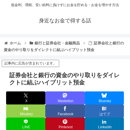
低金利、増税、安い給料に負けずにお金を貯める・お金を増やす方法
身近なお金で得する話
ホーム
銀行と証券会社・金融商品
証券会社と銀行の
資金のやり取りをダイレクトに結ぶハイブリット預金
記事内に広告が含まれています。
証券会社と銀行の資金のやり取りをダイレ
クトに結ぶハイブリット預金
X
Mastodon
Bluesky
Misskey
Facebook
はてブ
LINE
Pinterest
LinkedIn