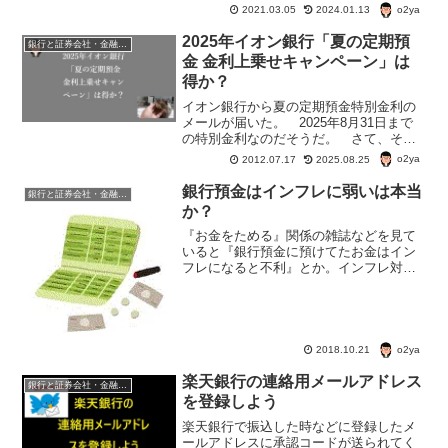
o2ya
容、何とか確認したい。
2021.03.05
2024.01.13
2025年イオン銀行「夏の定期預
銀行と証券会社・金融商品
金 金利上乗せキャンペーン」は
得か？
イオン銀行から夏の定期預金特別金利の
メールが届いた。 2025年8月31日まで
の特別金利なのだそうだ。 さて、その
内容は？ 本当によそと比べて得なのか
o2ya
2012.07.17
2025.08.25
どうなのか？イオン銀行の「夏の定期預
金 金利上乗せキャンペーン」は得か？
銀行預金はインフレに弱いは本当
銀行と証券会社・金融商品
o2ya イオン銀...
か？
『お金をためる』関係の雑誌などを見て
いると『銀行預金に預けてたお金はイン
フレになると不利』とか。インフレ対策
に『金』『株』『不動産投資』などを薦
めている記事が目立つんだけど。実はイ
ンフレに備える一番安全な方法は、銀行
の定期預金だったりする。
o2ya
2018.10.21
楽天銀行の連絡用メールアドレス
銀行と証券会社・金融商品
を登録しよう
楽天銀行で振込した時などに登録したメ
ールアドレスに承認コードが送られてく