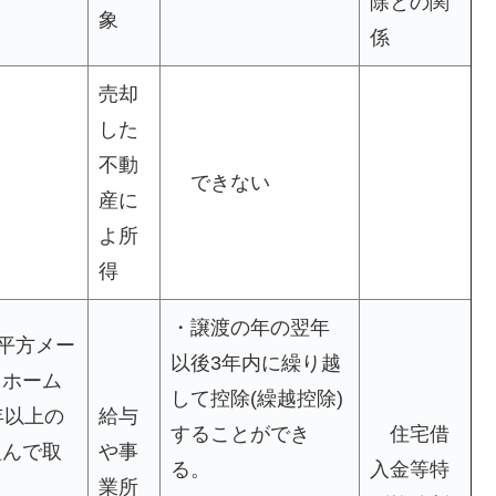
除との関
象
係
売却
した
不動
できない
産に
よ所
得
・譲渡の年の翌年
0平方メー
以後3年内に繰り越
イホーム
して控除(繰越控除)
年以上の
給与
することができ
住宅借
組んで取
や事
る。
入金等特
業所