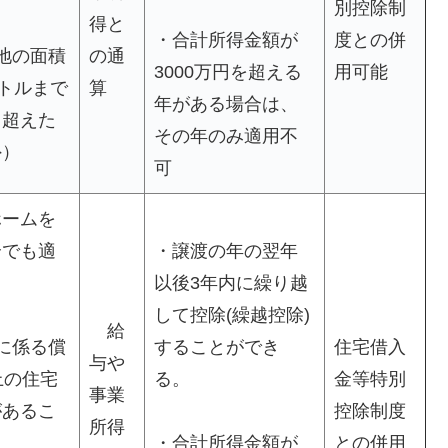
別控除制
得と
・合計所得金額が
度との併
地の面積
の通
3000万円を超える
用可能
ートルまで
算
年がある場合は、
、超えた
その年のみ適用不
外）
可
ホームを
合でも適
・譲渡の年の翌年
以後3年内に繰り越
して控除(繰越控除)
給
に係る償
することができ
住宅借入
与や
上の住宅
る。
金等特別
事業
があるこ
控除制度
所得
・合計所得金額が
との併用