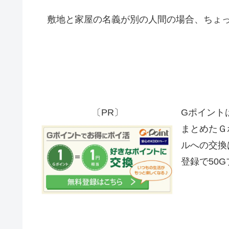
敷地と家屋の名義が別の人間の場合、ちょっ
〔PR〕
Gポイント
まとめたＧ
ルへの交換
登録で50