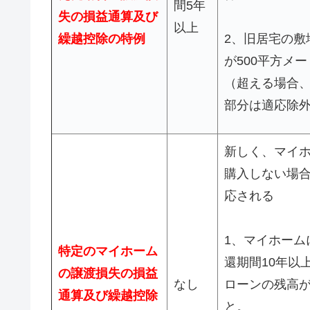
間5年
失の損益通算及び
以上
繰越控除の特例
2、旧居宅の敷
が500平方メ
（超える場合
部分は適応除
新しく、マイ
購入しない場
応される
1、マイホーム
特定のマイホーム
還期間10年以
の譲渡損失の損益
なし
ローンの残高
通算及び繰越控除
と。