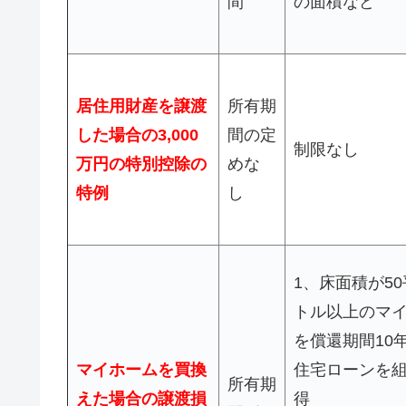
間
の面積など
居住用財産を譲渡
所有期
した場合の3,000
間の定
制限なし
万円の特別控除の
めな
特例
し
1、床面積が5
トル以上のマ
を償還期間10
マイホームを買換
住宅ローンを
所有期
えた場合の譲渡損
得