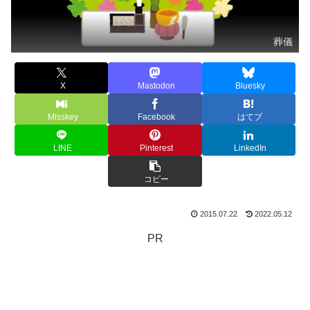
葬儀
X
Mastodon
Bluesky
Misskey
Facebook
はてブ
LINE
Pinterest
LinkedIn
コピー
2015.07.22
2022.05.12
PR