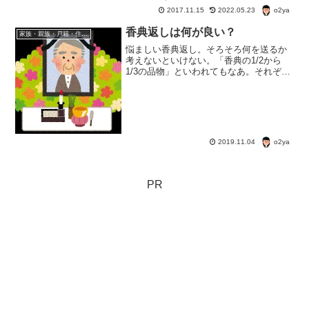
に合ったことがない』って人も今の世の
o2ya
2017.11.15
2022.05.23
中多いかも。いざというときに困らない
ように、ちょっと『死後の手続き』につ
香典返しは何が良い？
家族・親族・戸籍・住民票・老後のお金・遺産・相続
いてお勉強してみよう。
悩ましい香典返し。そろそろ何を送るか
考えないといけない。「香典の1/2から
1/3の品物」といわれてもなあ。それぞ
れ、好みもあろうし。タブーもあるし。
o2ya
2019.11.04
PR