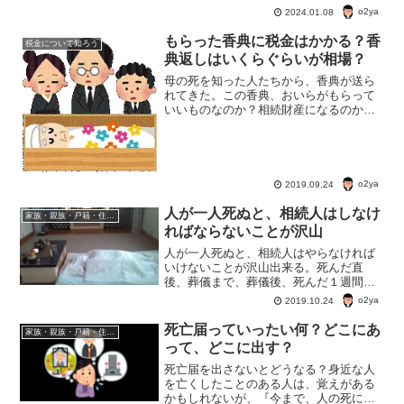
がいない・いるのかどうかわからない」
o2ya
2024.01.08
という人が死んだら？自分がこのパター
ンになる可能性は高いので、気になると
もらった香典に税金はかかる？香
税金について知ろう
ころ。
典返しはいくらぐらいが相場？
母の死を知った人たちから、香典が送ら
れてきた。この香典、おいらがもらって
いいものなのか？相続財産になるのか
な？もらったら所得税とかどうなるんだ
ろう？何より、香典返しっていくらくら
いが相場？いつまに用意したらいい？わ
かんないことをまとめてみた。
o2ya
2019.09.24
人が一人死ぬと、相続人はしなけ
家族・親族・戸籍・住民票・老後のお金・遺産・相続
ればならないことが沢山
人が一人死ぬと、相続人はやらなければ
いけないことが沢山出来る。死んだ直
後、葬儀まで、葬儀後、死んだ１週間後
からとタイムスケジュールに沿って、や
o2ya
2019.10.24
らなければならないことが盛りだくさ
ん。とにかく、忙しい。正直、こんなに
死亡届っていったい何？どこにあ
家族・親族・戸籍・住民票・老後のお金・遺産・相続
大変だとは、思わなかった。
って、どこに出す？
死亡届を出さないとどうなる？身近な人
を亡くしたことのある人は、覚えがある
かもしれないが、『今まで、人の死に目