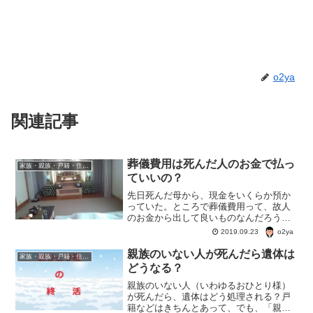
o2ya
関連記事
葬儀費用は死んだ人のお金で払っ
家族・親族・戸籍・住民票・老後のお金・遺産・相続
ていいの？
先日死んだ母から、現金をいくらか預か
っていた。ところで葬儀費用って、故人
のお金から出して良いものなんだろう
か？高齢の親からお金を預かっていると
o2ya
2019.09.23
いう人多いんじゃないだろうか？一体、
どこまで、葬儀代として、死んだ親のお
親族のいない人が死んだら遺体は
家族・親族・戸籍・住民票・老後のお金・遺産・相続
金を使っていいのだろうか？
どうなる？
親族のいない人（いわゆるおひとり様）
が死んだら、遺体はどう処理される？戸
籍などはきちんとあって、でも、「親族