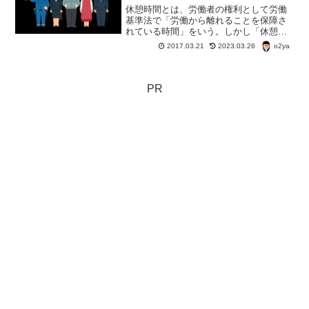
休憩時間とは、労働者の権利として労働
基準法で「労働から離れることを保障さ
れている時間」をいう。しかし「休憩時
間を設けなくてもいい」という職種もあ
o2ya
2017.03.21
2023.03.26
る。「休憩時間を設けなくてもいい」と
いう職種、そんな過酷な職業は一体どん
な職業なんだ？
PR