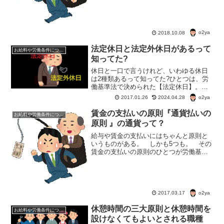
間の特例といえる。
o2ya
2018.10.08
法定休日と法定外休日があるって
お給料や労働条件について知ろう
知ってた?
休日と一口で言うけれど、いわゆる休日
は2種類あるって知ってた?ひとつは、労
働基準法で決められた【法定休日】。も
うひとつは、【法定外休日】。どちら
o2ya
2017.01.26
2024.04.28
も、同じ休日ではあるけれど、【法定休
日】と【法定外休日】では大差がある。
賃金の支払いの原則『通貨払いの
お給料や労働条件について知ろう
原則 』の通貨って？
給与や賃金の支払いにはちゃんと原則と
いうものがある。 しかも5つも。 その
賃金の支払いの原則のひとつが労働基準
法２４条１項に定められた『通貨払いの
原則 』というやつだ。「通貨払いの原
則」とは何か？ 「通貨払いの原則」と
は『賃金は、通貨で支払...
o2ya
2017.03.17
休憩時間の三大原則と休憩時間を
お給料や労働条件について知ろう
設けなくてもよいとされる職種