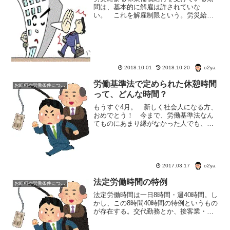
間は、基本的に解雇は許されていな
い。 これを解雇制限という。労災給付
時の解雇制限 この、労災給付時の解雇
制限は、労働基準法に規定されている労
働基準法19条 業務上の負傷・疾病によ
り療養のために休業する期間...
o2ya
2018.10.01
2018.10.20
労働基準法で定められた休憩時間
お給料や労働条件について知ろう
って、どんな時間？
もうすぐ4月。 新しく社会人になる方、
おめでとう！ 今まで、労働基準法なん
てものにあまり縁がなかった人でも、こ
れからは、無縁ではいられない。 さ
て、日本の労働基準法で、1日の労働の休
憩時間はどのように定められている
か？ 今日はそんなお話を。...
o2ya
2017.03.17
法定労働時間の特例
お給料や労働条件について知ろう
法定労働時間は一日8時間・週40時間。し
かし、この8時間40時間の特例というもの
が存在する。交代勤務とか、接客業・タ
クシーの運転手などがこの特例に該当す
る。フレックスタイムなども法定労働時