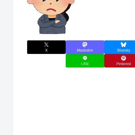
X
Mastodon
Bluesky
LINE
Pinterest