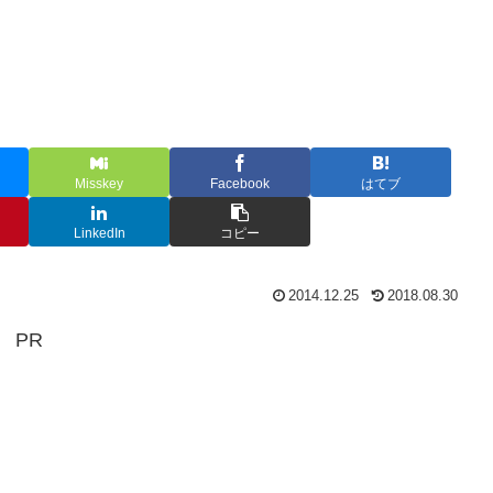
Misskey
Facebook
はてブ
LinkedIn
コピー
2014.12.25
2018.08.30
PR