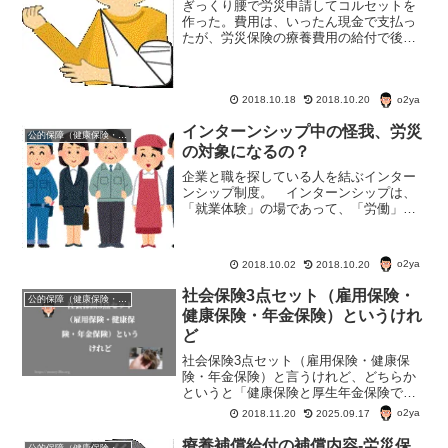
ぎっくり腰で労災申請してコルセットを
作った。費用は、いったん現金で支払っ
たが、労災保険の療養費用の給付で後日
全額戻ってくる予定。今日は、コルセッ
トなどの装具を労災で作った場合の労災
保険の療養費用の給付の申請手続きのお
o2ya
話し。
2018.10.18
2018.10.20
インターンシップ中の怪我、労災
公的保障（健康保険・年金・雇用保険・生活保護・災害時の補償）
の対象になるの？
企業と職を探している人を結ぶインター
ンシップ制度。 インターンシップは、
「就業体験」の場であって、「労働」で
はないというのが建前。 でも、現実に
は、ほとんど無給の労働者と化している
場合もあるようだ。 さて、ではインタ
o2ya
2018.10.02
2018.10.20
ーンシップ中に怪我をした...
社会保険3点セット（雇用保険・
公的保障（健康保険・年金・雇用保険・生活保護・災害時の補償）
健康保険・年金保険）というけれ
ど
社会保険3点セット（雇用保険・健康保
険・年金保険）と言うけれど、どちらか
というと「健康保険と厚生年金保険でワ
ンセット。雇用保険と労働者災害補償保
o2ya
2018.11.20
2025.09.17
険（一般に「労災保険」）でワンセッ
ト。」ではないのかな？適応する労働条
療養補償給付の補償内容-労災保
公的保障（健康保険・年金・雇用保険・生活保護・災害時の補償）