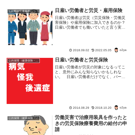
日雇い労働者と労災・雇用保険
お給料や労働条件について知ろう
日雇い労働者は労災（労災保険・労働災
害保険）や雇用保険に加入できるのか？
日雇い労働者でも働いていたと言う実態
が証明できるもの（日雇い手帳とか、給
与明細とか）があれば、問題なく労災の
対象になる。雇用保険の場合も給付対象
にはなるが条件がある。
o2ya
2018.09.02
2022.05.05
日雇い労働者と労災保険
公的保障（健康保険・年金・雇用保険・生活保護・災害時の補償）
日雇い労働者が労災の対象になるってこ
と、意外にみんな知らないかもしれな
い。 日雇い労働者だけでなく、パート
でもアルバイトでも労災の対象にな
る。 年齢も関係なし。 外国人でも労
災の対象になるし、それどころか在日資
格の無い場合でも労災の対象にな...
o2ya
2014.08.29
2018.10.20
労働災害で治療用装具を作ったと
公的保障（健康保険・年金・雇用保険・生活保護・災害時の補償）
きの労災保険療養費用の給付の申
請