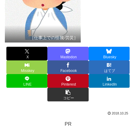
［仕事上での怪我-労災］
X
Mastodon
Bluesky
Misskey
Facebook
はてブ
LINE
Pinterest
LinkedIn
コピー
2018.10.25
PR