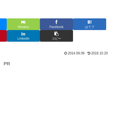
Misskey
Facebook
はてブ
LinkedIn
コピー
2014.09.09
2018.10.20
PR