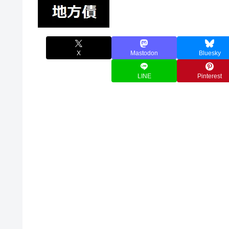
X
Mastodon
Bluesky
LINE
Pinterest