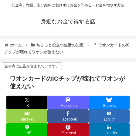
低金利、増税、安い給料に負けずにお金を貯める・お金を増やす方法
身近なお金で得する話
ホーム
ちょっと役立つ生活の知恵
ワオンカードのIC
チップが壊れてワオンが使えない
記事内に広告が含まれています。
ワオンカードのICチップが壊れてワオンが
使えない
X
Mastodon
Bluesky
Misskey
Facebook
はてブ
LINE
Pinterest
LinkedIn