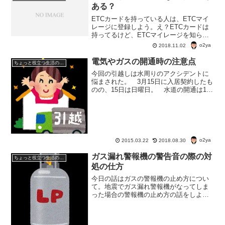
ある？
ETCカードを持っている人は、ETCマイ
レージに登録しよう。え？ETCカードは
持ってるけど、ETCマイレージを知らな
い？ETCマイレージがどのようなものか
o2ya
2018.11.02
知らない貴方は損してるかも。
電気やガスの開通時の注意点
ちょっと役立つ生活の知恵
今回の引越しは水周りのアクシデントに
悩まされた。 3月15日に入居契約したも
のの、15日は日曜日。 水道の開通は16
日にお願いした。 したら給湯器の水漏
れが発覚し、水道が開通できない羽目に
陥った。トイレも使えない なんと水道
が開通できたのが...
o2ya
2015.03.22
2018.08.30
ガス漏れ警報機の警告音の際の対
ちょっと役立つ生活の知恵
処の仕方
今日の話はガスの警報機の止め方につい
て。地震でガス漏れ警報機がなってしま
った場合の警報機の止め方の話をしよ
う。ある日地震の後にガス用の警報機が
ピッピッ・・・と繰り返し鳴りはじめ
た。ガスの元栓は締めたけど、音が止ま