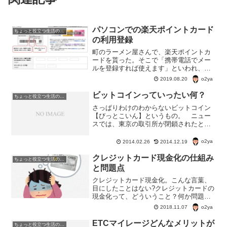
パソコンでの楽天ポイントカード
ちょっと役立つ生活の知恵
の利用登録
町のラーメン屋さんで、楽天ポイントカ
ードを貰った。そこで「携帯電話でメー
ルを登録すれば使えます」といわれ、説
明書にも、携帯電話で登録する方法だけ
o2ya
2019.08.20
が載っていた。けど、パソコンでも楽天
ポイントカードの利用登録が無事登録で
ビットコインっていったい何？
ちょっと役立つ生活の知恵
きたのでご報告。
さっぱりわけのわからないビットコイン
【びっとこいん】というもの。 ニュー
スでは、東京の取引所が閉鎖されたと
か、被害が300億とか言ってるけど、ビッ
トコインの正体がわかってる人どれだけ
o2ya
2014.02.26
2014.12.19
いるんだろう？ 俺にはわから
ん？？？ ビットコインってい...
クレジットカード現金化の仕組み
ちょっと役立つ生活の知恵
と問題点
クレジットカード現金化。こんな言葉、
目にしたことはない?クレジットカードの
現金化って、どういうこと？何か問題に
なることはないのかなあ？今回は、「ク
o2ya
2018.11.07
レジットカード現金化」の仕組みと、そ
の問題点について。
ETCマイレージどんなメリットが
ちょっと役立つ生活の知恵