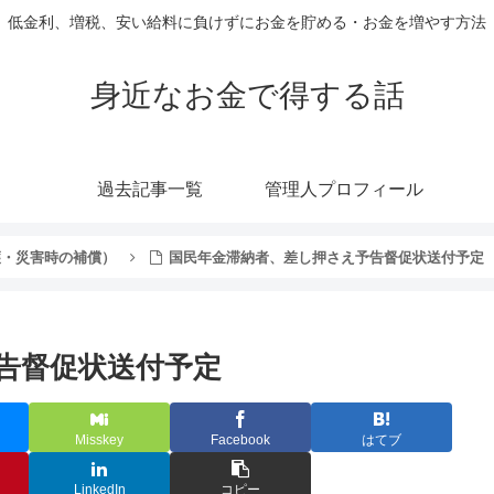
低金利、増税、安い給料に負けずにお金を貯める・お金を増やす方法
身近なお金で得する話
過去記事一覧
管理人プロフィール
護・災害時の補償）
国民年金滞納者、差し押さえ予告督促状送付予定
告督促状送付予定
Misskey
Facebook
はてブ
LinkedIn
コピー