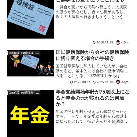
「具合が悪いから病院へ行こう。大病院
のほうが安心だし、色々な科があるし、
近くの大病院へ行きましょう」という
人、ちょっと待った！救急車を呼ばない
といけないくらい具合が悪いのならとも
かく、まずは、近くの病院やクリニック
へかかったほうが得かもよ。
o2ya
2018.11.18
国民健康保険から会社の健康保険
公的保障（健康保険・年金・雇用保険・生活保護・災害時の補償）
に切り替える場合の手続き
国民健康保険に加入していた人が、会社
勤めると、基本的には会社の健康保険に
入ることになる。2022年10月からは、パ
ートで国民健康保険に入っていた人で
o2ya
2022.09.04
2025.04.10
も、会社の健康保険に入るケースが増え
る。どういう手続きをする？手続きをし
年金支給開始年齢が75歳以上にな
公的保障（健康保険・年金・雇用保険・生活保護・災害時の補償）
ないとどうなる？
ると年金の元が取れるのは何歳
か？
年金の開始年齢が例えば75歳になったと
する。 へて、年金受給年齢が75歳以上
になったとして、払い込んだ年金保険料
の元を取れるのはいったい何歳？年金受
給年齢が75歳以上になったら年金の元は
取れないと思ったほうがいい 年金支給