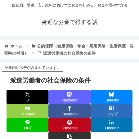
低金利、増税、安い給料に負けずにお金を貯める・お金を増やす方法
身近なお金で得する話
ホーム
公的保障（健康保険・年金・雇用保険・生活保護・災
害時の補償）
派遣労働者の社会保険の条件
記事内に広告が含まれています。
派遣労働者の社会保険の条件
X
Mastodon
Bluesky
Misskey
Facebook
はてブ
LINE
Pinterest
LinkedIn