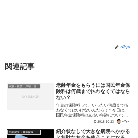
o2ya
関連記事
老齢年金をもらうには国民年金保
家族・親族・戸籍・住民票・老後のお金・遺産・相続
険料は何歳まで払わなくてはなら
ない？
年金の保険料って、いったい何歳まで払
わなくてはいけないんだろう？今日は、
国民年金保険料の支払い年齢についてち
ょっと調べてみた。
o2ya
2018.10.23
紹介状なしで大きな病院へかかる
公的保障（健康保険・年金・雇用保険・生活保護・災害時の補償）
と無駄なお金を使うことになる