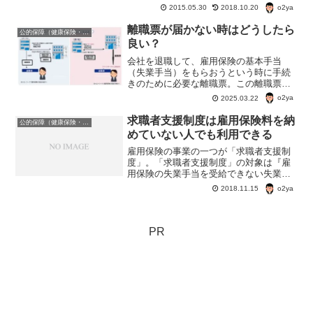
o2ya
開始年齢が75歳以...
2015.05.30
2018.10.20
離職票が届かない時はどうしたら
公的保障（健康保険・年金・雇用保険・生活保護・災害時の補償）
良い？
会社を退職して、雇用保険の基本手当
（失業手当）をもらおうという時に手続
きのために必要な離職票。この離職票が
届かない場合、「どのくらい待てばよい
o2ya
2025.03.22
のか」と心配になる。さて、離職票が届
かない場合、どうしたら良いのか？
求職者支援制度は雇用保険料を納
公的保障（健康保険・年金・雇用保険・生活保護・災害時の補償）
めていない人でも利用できる
雇用保険の事業の一つが「求職者支援制
度」。「求職者支援制度」の対象は『雇
用保険の失業手当を受給できない失業
者』だ。雇用保険料を納めていない人も
o2ya
2018.11.15
対象となっている。支援の内容は、無料
の職業訓練と給付の支給。具体的に求職
者支援制度見てみよう。
PR