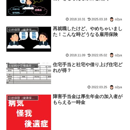
2018.10.31
2025.03.18
o2ya
再就職したけど、やめちゃいまし
公的保障（健康保険・年金・雇用保険・生活保護・災害時の補償）
た！こんな時どうなる雇用保険
2018.11.09
2022.05.02
o2ya
住宅手当と社宅や借り上げ住宅ど
お給料や労働条件について知ろう
れが得？
2022.03.25
o2ya
障害手当金は厚生年金の加入者が
公的保障（健康保険・年金・雇用保険・生活保護・災害時の補償）
もらえる一時金