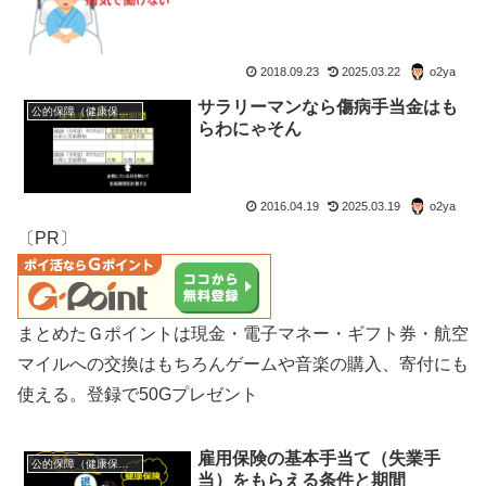
2018.09.23
2025.03.22
o2ya
サラリーマンなら傷病手当金はも
公的保障（健康保険・年金・雇用保険・生活保護・災害時の補償）
らわにゃそん
2016.04.19
2025.03.19
o2ya
〔PR〕
まとめたＧポイントは現金・電子マネー・ギフト券・航空
マイルへの交換はもちろんゲームや音楽の購入、寄付にも
使える。登録で50Gプレゼント
雇用保険の基本手当て（失業手
公的保障（健康保険・年金・雇用保険・生活保護・災害時の補償）
当）をもらえる条件と期間