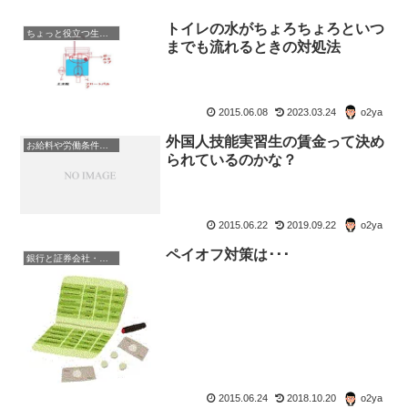
トイレの水がちょろちょろといつ
ちょっと役立つ生活の知恵
までも流れるときの対処法
2015.06.08
2023.03.24
o2ya
外国人技能実習生の賃金って決め
お給料や労働条件について知ろう
られているのかな？
2015.06.22
2019.09.22
o2ya
ペイオフ対策は･･･
銀行と証券会社・金融商品
2015.06.24
2018.10.20
o2ya