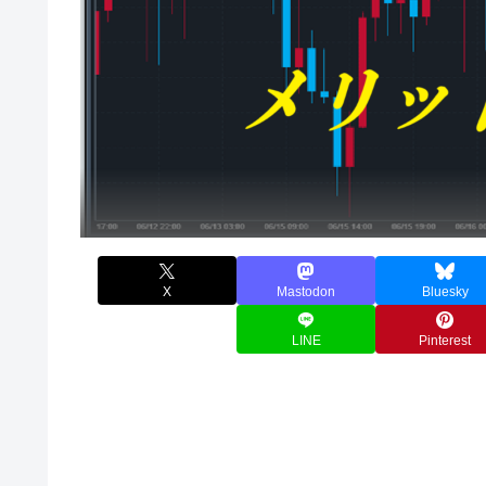
X
Mastodon
Bluesky
LINE
Pinterest