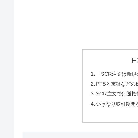
目
「SOR注文は新
PTSと東証など
SOR注文では逆
いきなり取引期間