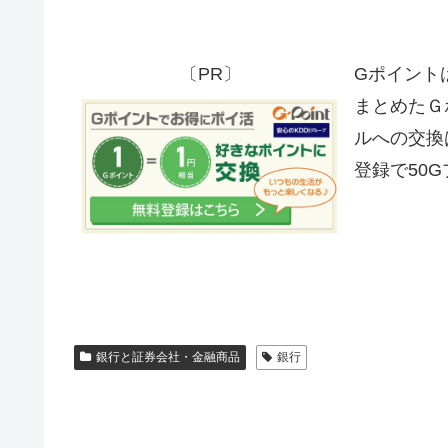
〔PR〕
Gポイント
まとめたＧ
ルへの交換
登録で50
銀行と証券会社・金融商品
銀行