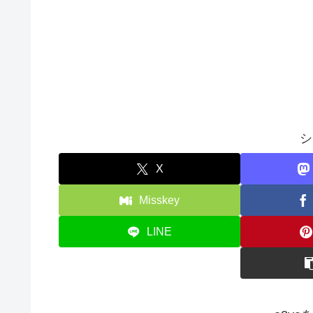
シ
X
Misskey
LINE