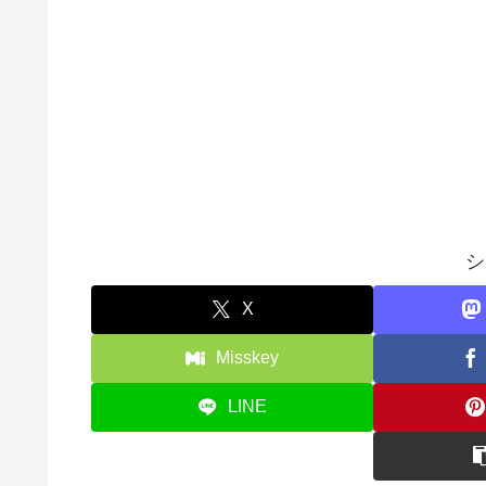
シ
X
Misskey
LINE