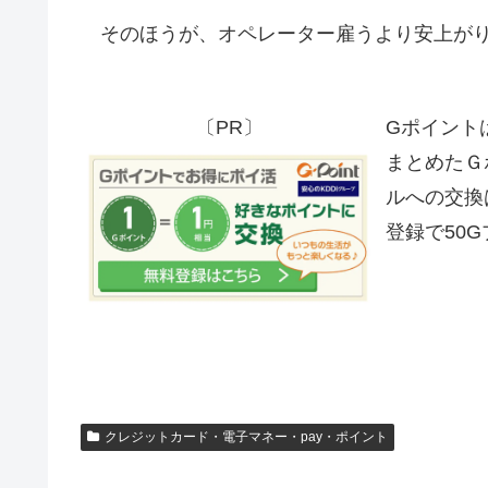
そのほうが、オペレーター雇うより安上が
〔PR〕
Gポイント
まとめたＧ
ルへの交換
登録で50
クレジットカード・電子マネー・pay・ポイント