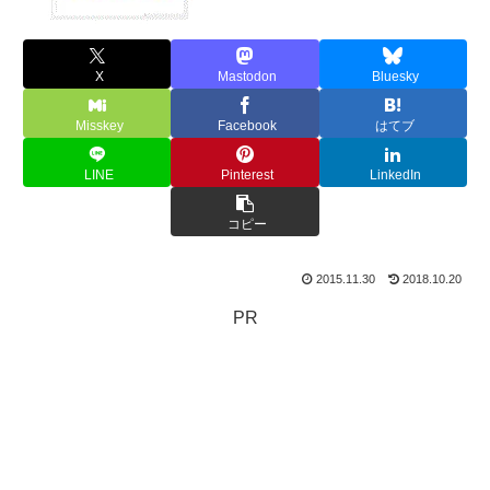
X
Mastodon
Bluesky
Misskey
Facebook
はてブ
LINE
Pinterest
LinkedIn
コピー
2015.11.30
2018.10.20
PR