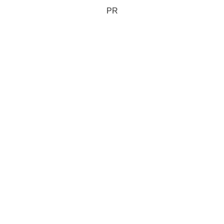
のうち、30%を40年...
PR