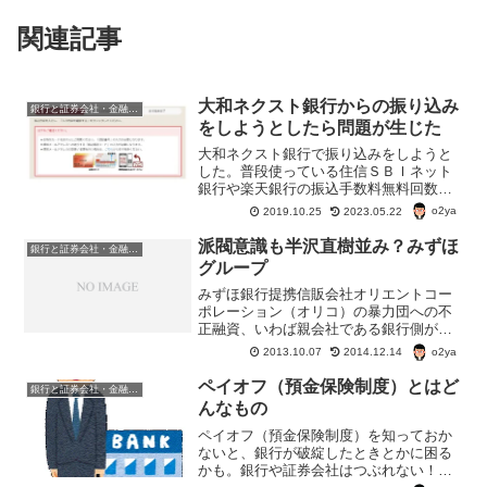
関連記事
大和ネクスト銀行からの振り込み
銀行と証券会社・金融商品
をしようとしたら問題が生じた
大和ネクスト銀行で振り込みをしようと
した。普段使っている住信ＳＢＩネット
銀行や楽天銀行の振込手数料無料回数を
超えそうになったので、大和ネクスト銀
o2ya
2019.10.25
2023.05.22
行から振り込みをして、手数料を無料に
しようとしたのだ。でも、ちょっと問題
派閥意識も半沢直樹並み？みずほ
銀行と証券会社・金融商品
が生じた。
グループ
みずほ銀行提携信販会社オリエントコー
ポレーション（オリコ）の暴力団への不
正融資、いわば親会社である銀行側が暴
力団への融資とわかっていながら、放
o2ya
2013.10.07
2014.12.14
置。 金融庁検査で指摘されるまで、ば
っくれていた。問題を当時の副頭取も知
ペイオフ（預金保険制度）とはど
銀行と証券会社・金融商品
っていた で、この不正融資...
んなもの
ペイオフ（預金保険制度）を知っておか
ないと、銀行が破綻したときとかに困る
かも。銀行や証券会社はつぶれない！な