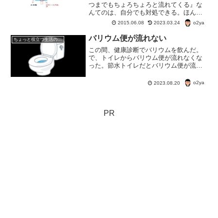
つまでもちょろちょろと流れてくる』な
んてのは、自分でも対処できる。ほんの
ちょっとの水と思うなかれ、一日中水が
o2ya
2015.06.08
2023.03.24
流れていれば、馬鹿にならない量にな
る。水道代もかかる。
バリウム便が流れない
ちょっと役立つ生活の知恵
この間、健康診断でバリウムを飲んだ。
で、トイレからバリウム便が流れなくな
った。節水トイレだとバリウム便が流れ
ないという現象が起こりがちなのだそう
だ。バリウム便って、重たいんだって。
o2ya
2023.08.20
そのせいでバリウム便には水量が足りな
いため流れない。
PR