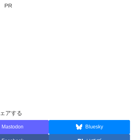
PR
ェアする
Mastodon
Bluesky