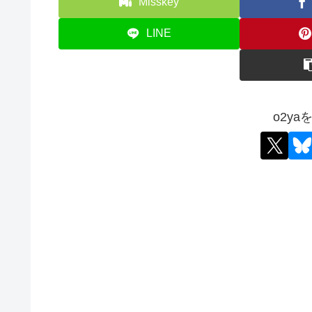
Misskey
LINE
o2y