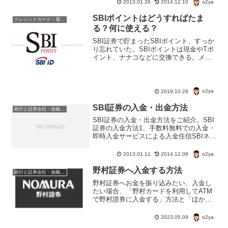
o2ya
2013.01.26
2014.12.10
ＳＢＩネット銀行とSBI証券・野村信託銀
行と野村證券・大和証券とダイワネクス
SBIポイントはどうすればたま
クレジットカード・電子マネー・pay・ポイント
ト銀行のような...
る？何に使える？
SBI証券で貯まったSBIポイント、すっか
り忘れていた。SBIポイントは現金やTポ
イント、ナナコなどに交換できる。メー
ルでお知らせが来たので、ポイントの有
効期限が切れる前に交換しないと。前
は、有効期限切れしてしまったポイント
が結構あったのだ。
o2ya
2019.10.28
SBI証券の入金・出金方法
銀行と証券会社・金融商品
SBI証券の入金・出金方法をご紹介。SBI
証券の入金方法1、手数料無料での入金・
即時入金サービスによる入金住信SBIネッ
ト銀行・楽天銀行・ジャパンネット銀
行・スルガ銀行・セブン銀行・三菱東京
o2ya
2013.01.11
2014.12.09
UFJ銀行・三井住友銀行・みずほ銀行・
ゆうちょ銀行...
野村証券へ入金する方法
銀行と証券会社・金融商品
野村証券へお金を振り込みたい、入金し
たい場合、「野村カードを利用してATM
で野村證券に入金する」方法と「ほかの
銀行から振り込む」という2つの入金方法
があるが、いずれのやり方でも入金手数
o2ya
2023.05.09
料は野村証券が負担する。