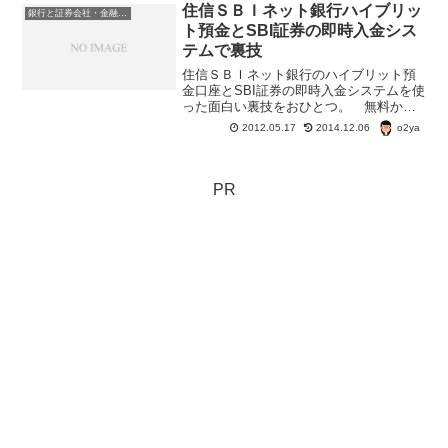
住信ＳＢＩネット銀行ハイブリッ
銀行と証券会社・金融商品
ト預金とSBI証券の即時入金シス
テムで裏技
住信ＳＢＩネット銀行のハイブリット預
金口座とSBI証券の即時入金システムを使
った面白い裏技をおひとつ。 無料かつ
簡単にゆうちょ銀行・みずほ銀行・三菱
o2ya
2012.05.17
2014.12.06
東京UFJダイレクト・三井住友銀行・
セブン銀行・楽天銀行・ ジャパンネッ
ト銀行・ スルガ銀...
PR