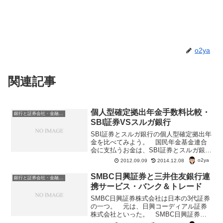
o2ya
関連記事
個人型確定拠出年金手数料比較・
銀行と証券会社・金融商品
SBI証券VSスルガ銀行
SBI証券とスルガ銀行の個人型確定拠出年
金を比べてみよう。 国民年金基金連合
会に支払うお金は、SBI証券とスルガ銀行
どちらも同じ。 給付・ 還付時の手数料
o2ya
2012.09.09
2014.12.08
も同じ。事務委託先金融機関（資産管理
サービス信託銀行）に対する手数料も同
SMBC日興証券と三井住友銀行連
銀行と証券会社・金融商品
じである。SB...
携サービス・バンク＆トレード
SMBC日興証券株式会社は日本の3代証券
の一つ。 元は、日興コーディアル証券
株式会社といった。 SMBC日興証券株
式会社でも、楽天証券と楽天銀行・住信