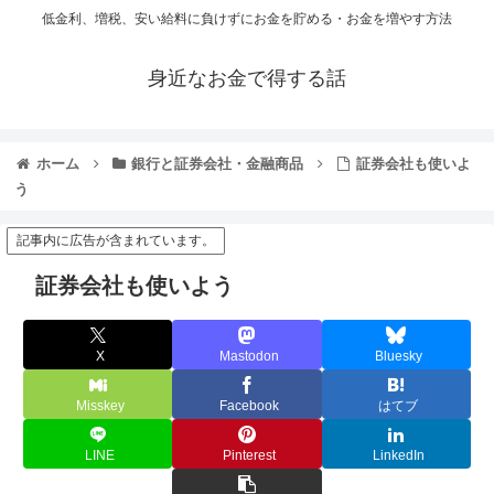
低金利、増税、安い給料に負けずにお金を貯める・お金を増やす方法
身近なお金で得する話
ホーム
銀行と証券会社・金融商品
証券会社も使いよ
う
記事内に広告が含まれています。
証券会社も使いよう
X
Mastodon
Bluesky
Misskey
Facebook
はてブ
LINE
Pinterest
LinkedIn