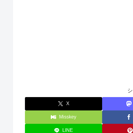
シ
X
Misskey
LINE