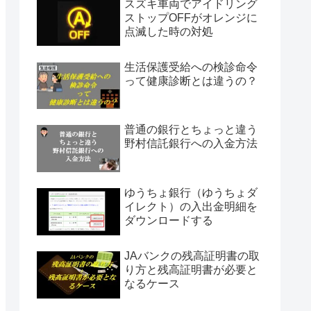
スズキ車両でアイドリング
ストップOFFがオレンジに
点滅した時の対処
生活保護受給への検診命令
って健康診断とは違うの？
普通の銀行とちょっと違う
野村信託銀行への入金方法
ゆうちょ銀行（ゆうちょダ
イレクト）の入出金明細を
ダウンロードする
JAバンクの残高証明書の取
り方と残高証明書が必要と
なるケース