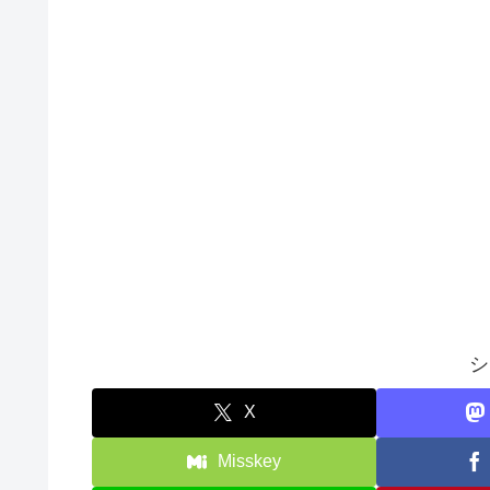
シ
X
Misskey