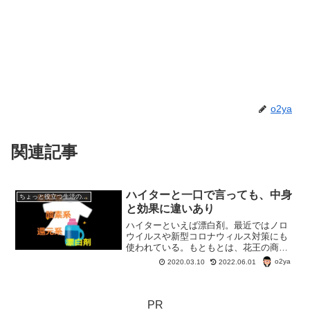
o2ya
関連記事
ハイターと一口で言っても、中身
ちょっと役立つ生活の知恵
と効果に違いあり
ハイターといえば漂白剤。最近ではノロ
ウイルスや新型コロナウィルス対策にも
使われている。もともとは、花王の商品
名だが、塩素系漂白剤の代名詞になって
o2ya
2020.03.10
2022.06.01
いる。けど、ハイター種類によって成分
が違う漂白剤も成分を理解すると、思わ
ぬ節約につながるかも。
PR