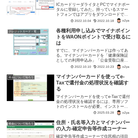
ICカードリーダライタとPCでマイナポー
タルに登録してみた。持っているスマー
トフォンではアプリをダウンロードでき
なかったので、昔使っていたICカードリ
o2ya
2022.10.04
2022.10.18
ーダライタを利用。アプリのインストー
ルの後に、拡張機能を追加したり、ちょ
各種利用申し込みでマイナポイン
クレジットカード・電子マネー・pay・ポイント
っと大変だった。
トをWAONポイントで受け取るに
は
すでに、マイナンバーカードは作ってあ
る。マイナンバーカードを「健康保険証
としての利用申込み」「公金受取口座の
登録申込み」して、WAONポイントでマ
o2ya
2022.10.10
2022.10.23
イナポイントを受け取りたい。こんな場
合、どうやって登録してマイナポイント
マイナンバーカードを使ってe-
税金について知ろう
を受け取る？
Taxで還付金の処理状況を確認す
る
マイナンバーカードを使ってe-Taxで還付
金の処理状況を確認するには、専用ソフ
トのインストールが必要。インストール
していなかったり、古かったりすると、
o2ya
2025.03.28
ログインできない。今回はソフトのイン
ストールから、還付金の処理状況確認ま
住所・氏名等入力とマイナンバー
税金について知ろう
で図入りでご説明。
の入力-確定申告等作成コーナー
確定申告等作成コーナーで住民税の項目