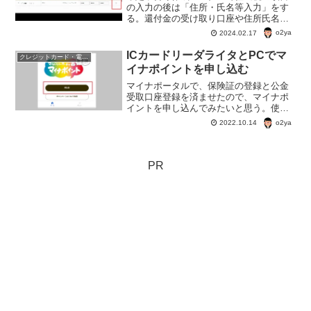
の入力の後は「住所・氏名等入力」をす
る。還付金の受け取り口座や住所氏名を
入力するだけのものだ。過去の年の確定
o2ya
2024.02.17
申告書等作成コーナーのデータを読み込
んで作成した場合、過去のデータが既に
ICカードリーダライタとPCでマ
クレジットカード・電子マネー・pay・ポイント
入力されている。
イナポイントを申し込む
マイナポータルで、保険証の登録と公金
受取口座登録を済ませたので、マイナポ
イントを申し込んでみたいと思う。使用
するのはパソコン・ICカードリーダライ
o2ya
2022.10.14
タ。ブラウザはMicrosoft Edge。決済サ
ービスはWAON。
PR