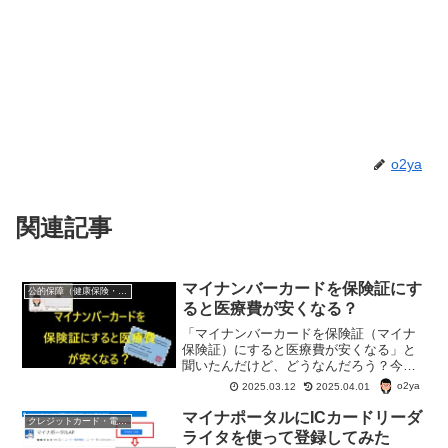
o2ya
関連記事
マイナンバーカードを保険証にす
公的保障（健康保険・年金・雇用保険・生活保護・災害時の補償）
ると医療費が安くなる？
「マイナンバーカードを保険証（マイナ
保険証）にすると医療費が安くなる」と
聞いたんだけど、どうなんだろう？今ま
で、マイナンバーカードを保険証として
o2ya
2025.03.12
2025.04.01
使ってなかったんだけど、本当に医療費
は安くなる？デメリットは？ほかにメリ
マイナポータルにICカードリーダ
クレジットカード・電子マネー・pay・ポイント
ットってないの？
ライタを使って登録してみた