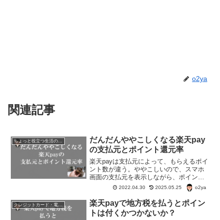
o2ya
関連記事
だんだんややこしくなる楽天pay
ちょっと役立つ生活の知恵
の支払元とポイント還元率
楽天payは支払元によって、もらえるポイ
ント数が違う。ややこしいので、スマホ
画面の支払元を表示しながら、ポイント
還元率を整理したい。ついでに、楽天pay
o2ya
2022.04.30
2025.05.25
の設定をしてみてわかったことをいくつ
か整理整頓しよう。
楽天payで地方税を払うとポイン
クレジットカード・電子マネー・pay・ポイント
トは付くかつかないか？