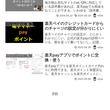
地方税お支払サイトのeL-QRに対応して
いる請求書があれば、楽天payでも税金を
払うことができる。いわゆる「請求書払
い」というやつ。本来、税金の払い込み
o2ya
2024.04.22
2025.05.19
ではポイントがつかないが、期間限定の
ポイントを含めて、ポイントを利用でき
楽天ペイのクレジットカードから
クレジットカード・電子マネー・pay・ポイント
る。
のチャージの設定が分かりにくい
楽天ペイのチャージの設定が、とにかく
わかりにくい。公式の楽天payの説明ペー
ジも、順を追って書いてないし。記憶を
たどりながら、クレジットカードから楽
o2ya
2022.04.26
天payにチャージする設定と楽天payの利
用方法をまとめてみた。
楽天payアプリでポイントに交
クレジットカード・電子マネー・pay・ポイント
換・使う
楽天payアプリを楽天ポイントカード代わ
りに利用できる。楽天ポイント加盟店な
ら、楽天キャッシュを楽天ポイントに替
えて利用したり、ポイントだけためて、
o2ya
2022.05.08
支払いはバーコード決済にしたりもでき
る。クレジットカード払いよりおすす
め。
PR