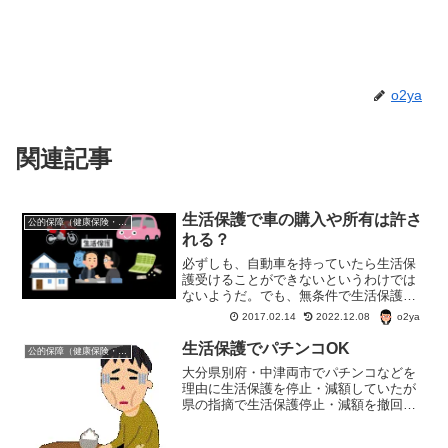
o2ya
関連記事
生活保護で車の購入や所有は許さ
公的保障（健康保険・年金・雇用保険・生活保護・災害時の補償）
れる？
必ずしも、自動車を持っていたら生活保
護受けることができないというわけでは
ないようだ。でも、無条件で生活保護受
給者は自動車の保有もOK。というわけで
o2ya
2017.02.14
2022.12.08
はない。生活保護を受けていて自動車の
保有が認められる条件は？厚生労働省の
生活保護でパチンコOK
公的保障（健康保険・年金・雇用保険・生活保護・災害時の補償）
通達を調べてみた。
大分県別府・中津両市でパチンコなどを
理由に生活保護を停止・減額していたが
県の指摘で生活保護停止・減額を撤回し
たそうだ。 別府・中津両市では、「収
入、支出その他生計の状況を適切に把握