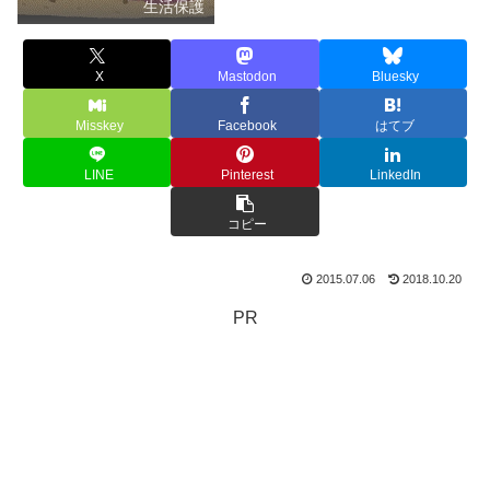
生活保護
X
Mastodon
Bluesky
Misskey
Facebook
はてブ
LINE
Pinterest
LinkedIn
コピー
2015.07.06
2018.10.20
PR