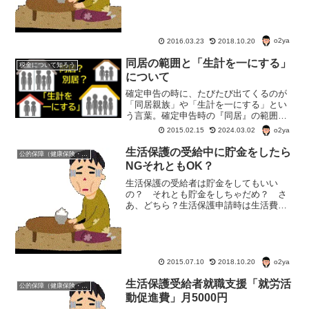
するとともに支出の節約を図り、その他
生活の維持及び向上に努め...
o2ya
2016.03.23
2018.10.20
同居の範囲と「生計を一にする」
税金について知ろう
について
確定申告の時に、たびたび出てくるのが
「同居親族」や「生計を一にする」とい
う言葉。確定申告時の『同居』の範囲
は？「生計を一にする」状態って？長期
o2ya
2015.02.15
2024.03.02
に入院しているなどの場合や老人ホーム
へ入居中した場合は「同居」「生計を一
生活保護の受給中に貯金をしたら
公的保障（健康保険・年金・雇用保険・生活保護・災害時の補償）
にする」になる？ならない？
NGそれともOK？
生活保護の受給者は貯金をしてもいい
の？ それとも貯金をしちゃだめ？ さ
あ、どちら？生活保護申請時は生活費の
半月分の預金は許される? 生活保護の申
請の時点では，「半月分の生活費」だけ
は持っていてよいという場合が多い。
金額の目安としては，５万...
o2ya
2015.07.10
2018.10.20
生活保護受給者就職支援「就労活
公的保障（健康保険・年金・雇用保険・生活保護・災害時の補償）
動促進費」月5000円