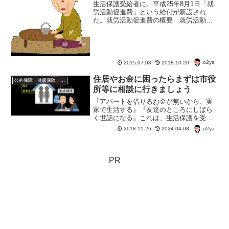
生活保護受給者に、平成25年8月1日「就
労活動促進費」という給付が新設され
た。就労活動促進費の概要 就労活動促
進費は、生活保護の受給者が求職活動に
積極的に取り組んだ場合、月５千円を支
給するもの。 生活保護を受け始めたば
かりの人が主な支給対象...
o2ya
2015.07.08
2018.10.20
住居やお金に困ったらまずは市役
公的保障（健康保険・年金・雇用保険・生活保護・災害時の補償）
所等に相談に行きましょう
『アパートを借りるお金が無いから、実
家で生活する』『友達のところにしばら
く世話になる』これは、生活保護を受け
ようと思ったらちょっと難しいことにな
o2ya
2018.11.26
2024.04.08
る。
PR